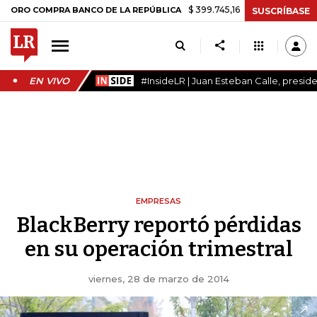
$ 399.745,16
+$ 2.295,71
+0,58%
COMPRA BANCO DE LA REPÚBLICA
SUSCRÍBASE
EN VIVO
#InsideLR | Juan Esteban Calle, presi
EMPRESAS
BlackBerry reportó pérdidas
en su operación trimestral
viernes, 28 de marzo de 2014