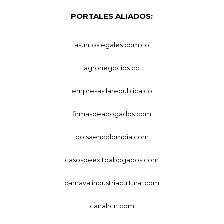
PORTALES ALIADOS:
asuntoslegales.com.co
agronegocios.co
empresas.larepublica.co
firmasdeabogados.com
bolsaencolombia.com
casosdeexitoabogados.com
carnavalindustriacultural.com
canalrcn.com