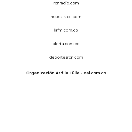
rcnradio.com
noticiasrcn.com
lafm.com.co
alerta.com.co
deportesrcn.com
Organización Ardila Lülle - oal.com.co