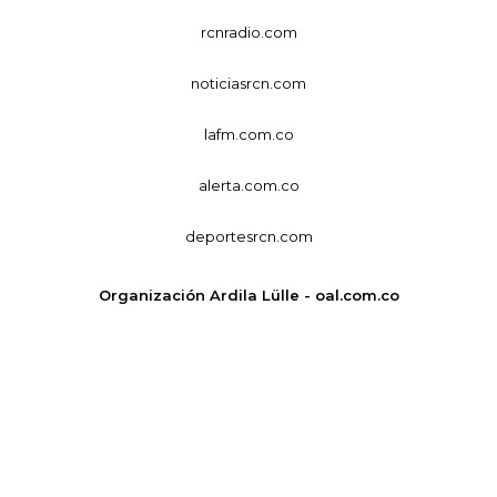
rcnradio.com
noticiasrcn.com
lafm.com.co
alerta.com.co
deportesrcn.com
Organización Ardila Lülle - oal.com.co