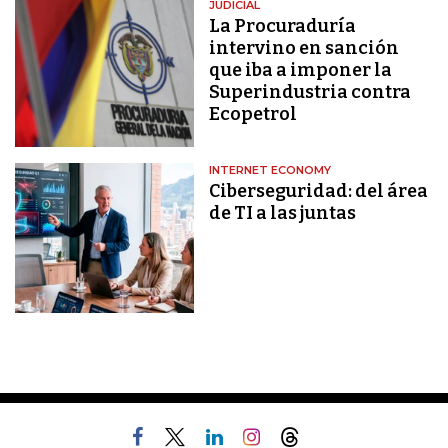
JUDICIAL
La Procuraduría
intervino en sanción
que iba a imponer la
Superindustria contra
Ecopetrol
INTERNET ECONOMY
Ciberseguridad: del área
de TI a las juntas