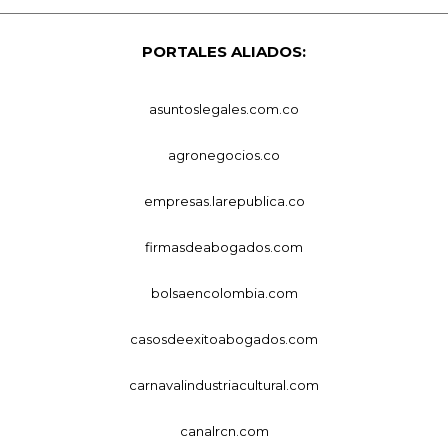
PORTALES ALIADOS:
asuntoslegales.com.co
agronegocios.co
empresas.larepublica.co
firmasdeabogados.com
bolsaencolombia.com
casosdeexitoabogados.com
carnavalindustriacultural.com
canalrcn.com