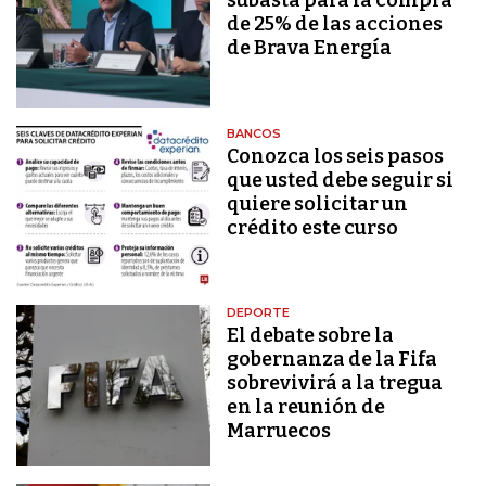
subasta para la compra
de 25% de las acciones
de Brava Energía
BANCOS
Conozca los seis pasos
que usted debe seguir si
quiere solicitar un
crédito este curso
DEPORTE
El debate sobre la
gobernanza de la Fifa
sobrevivirá a la tregua
en la reunión de
Marruecos