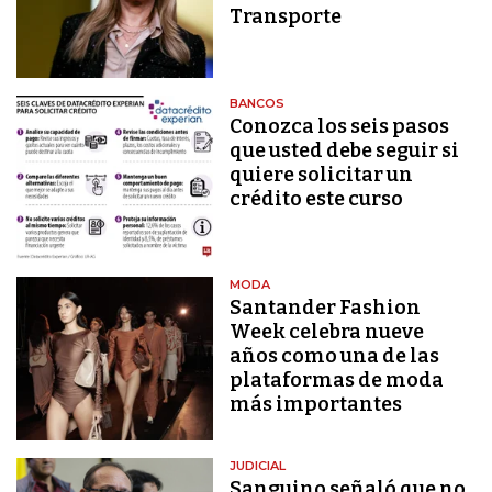
Transporte
BANCOS
Conozca los seis pasos
que usted debe seguir si
quiere solicitar un
crédito este curso
MODA
Santander Fashion
Week celebra nueve
años como una de las
plataformas de moda
más importantes
JUDICIAL
Sanguino señaló que no