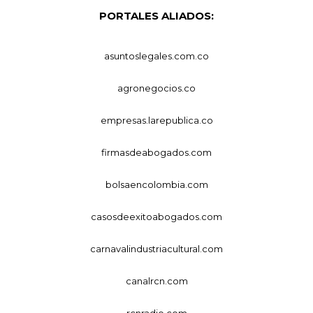
PORTALES ALIADOS:
asuntoslegales.com.co
agronegocios.co
empresas.larepublica.co
firmasdeabogados.com
bolsaencolombia.com
casosdeexitoabogados.com
carnavalindustriacultural.com
canalrcn.com
rcnradio.com