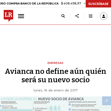
$ 408.498,97
+$ 8.753,81
+2,19%
RA BANCO DE LA REPÚBLICA
TA
SUSCRÍBASE
EMPRESAS
Avianca no define aún quién
será su nuevo socio
lunes, 16 de enero de 2017