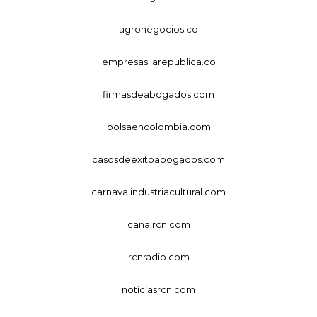
agronegocios.co
empresas.larepublica.co
firmasdeabogados.com
bolsaencolombia.com
casosdeexitoabogados.com
carnavalindustriacultural.com
canalrcn.com
rcnradio.com
noticiasrcn.com