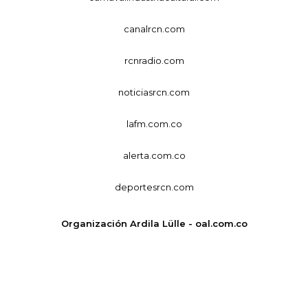
canalrcn.com
rcnradio.com
noticiasrcn.com
lafm.com.co
alerta.com.co
deportesrcn.com
Organización Ardila Lülle - oal.com.co