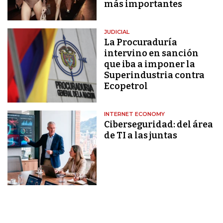
más importantes
JUDICIAL
La Procuraduría
intervino en sanción
que iba a imponer la
Superindustria contra
Ecopetrol
INTERNET ECONOMY
Ciberseguridad: del área
de TI a las juntas