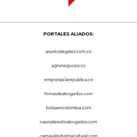
PORTALES ALIADOS:
asuntoslegales.com.co
agronegocios.co
empresas.larepublica.co
firmasdeabogados.com
bolsaencolombia.com
casosdeexitoabogados.com
carnavalindustriacultural.com