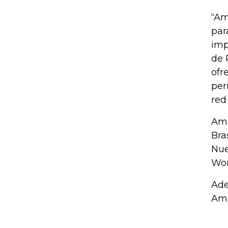
“Am
par
imp
de 
ofr
per
red
Ame
Bra
Nue
Wor
Ade
Amé