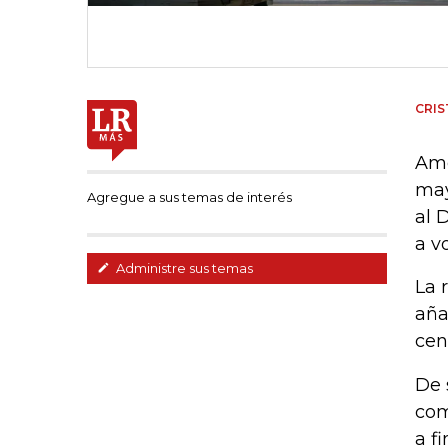
CRIS
Ame
may
Agregue a sus temas de interés
al 
a v
Administre sus temas
La 
aña
cen
De 
com
a f