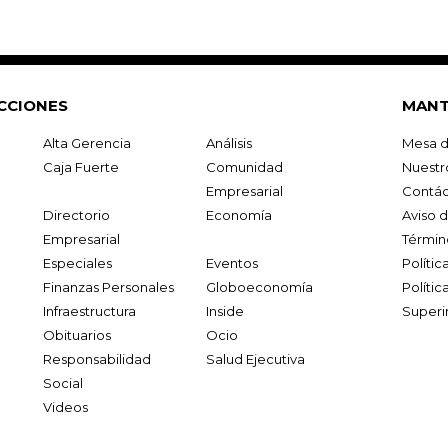
CCIONES
MANT
Alta Gerencia
Análisis
Mesa d
Caja Fuerte
Comunidad
Nuestr
Empresarial
Contác
Directorio
Economía
Aviso 
Empresarial
Términ
Especiales
Eventos
Políti
Finanzas Personales
Globoeconomía
Polític
Infraestructura
Inside
Superi
Obituarios
Ocio
Responsabilidad
Salud Ejecutiva
Social
Videos