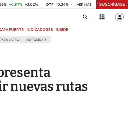
SUSCRÍBASE
0,87%
+3,02%
10,34%
+0,10%
+0,98%
$ 416,86
+$ 0
DTF
VER MÁS
UVR
CAJA FUERTE
INDICADORES
INSIDE
RICA LATINA
MOROSIDAD
presenta
ir nuevas rutas