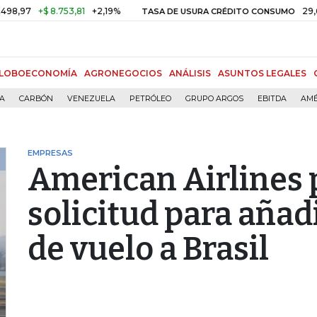
+$ 8.753,81
+2,19%
29,66%
+
TASA DE USURA CRÉDITO CONSUMO
LOBOECONOMÍA
AGRONEGOCIOS
ANÁLISIS
ASUNTOS LEGALES
ÍA
CARBÓN
VENEZUELA
PETRÓLEO
GRUPO ARGOS
EBITDA
AMÉ
EMPRESAS
American Airlines 
solicitud para añad
de vuelo a Brasil