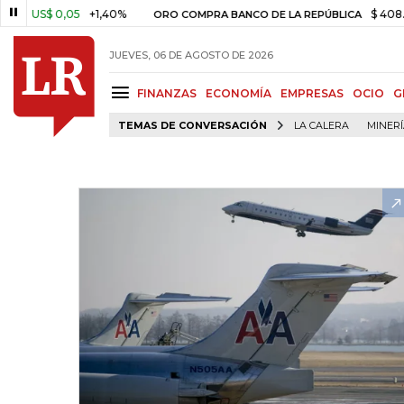
S$ 0,05
+1,40%
$ 408.498,97
ORO COMPRA BANCO DE LA REPÚBLICA
JUEVES, 06 DE AGOSTO DE 2026
FINANZAS
ECONOMÍA
EMPRESAS
OCIO
G
TEMAS DE CONVERSACIÓN
LA CALERA
MINER