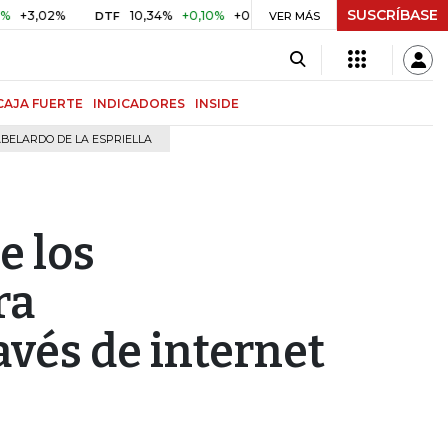
SUSCRÍBASE
02%
10,34%
+0,10%
+0,98%
$ 416,91
+$ 0,05
+0,01
DTF
UVR
VER MÁS
CAJA FUERTE
INDICADORES
INSIDE
BELARDO DE LA ESPRIELLA
e los
ra
vés de internet