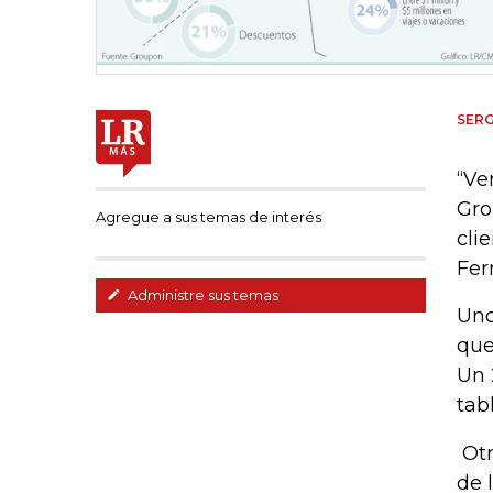
SER
“Ve
Gro
Agregue a sus temas de interés
cli
Fer
Administre sus temas
Uno
que
Un 
tab
Otr
de 