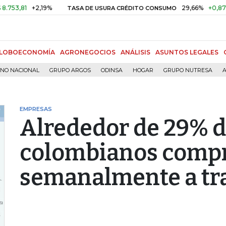
81
+2,19%
29,66%
+0,87%
+3,
TASA DE USURA CRÉDITO CONSUMO
LOBOECONOMÍA
AGRONEGOCIOS
ANÁLISIS
ASUNTOS LEGALES
RNO NACIONAL
GRUPO ARGOS
ODINSA
HOGAR
GRUPO NUTRESA
A
EMPRESAS
Alrededor de 29% d
colombianos comp
semanalmente a tra