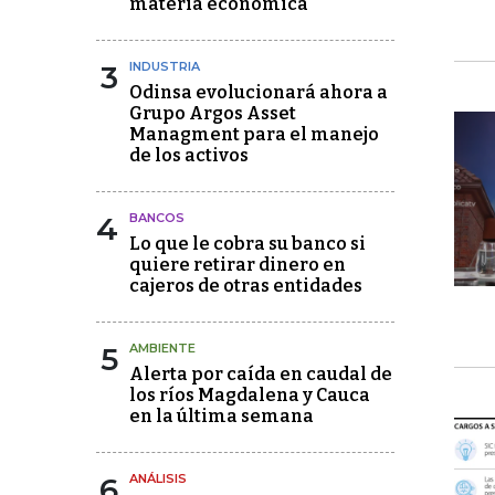
materia económica
3
INDUSTRIA
Odinsa evolucionará ahora a
Grupo Argos Asset
Managment para el manejo
de los activos
4
BANCOS
Lo que le cobra su banco si
quiere retirar dinero en
cajeros de otras entidades
5
AMBIENTE
Alerta por caída en caudal de
los ríos Magdalena y Cauca
en la última semana
6
ANÁLISIS