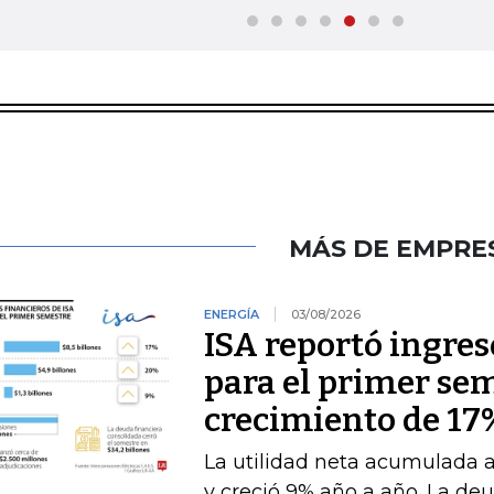
MÁS DE EMPRE
ENERGÍA
03/08/2026
ISA reportó ingres
para el primer se
crecimiento de 17
La utilidad neta acumulada a 
y creció 9% año a año. La deu