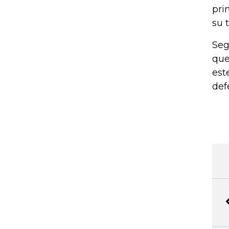
pri
su 
Seg
que
est
def