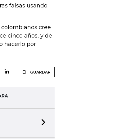
ras falsas usando
s colombianos cree
e cinco años, y de
o hacerlo por
GUARDAR
ARA
Next slide