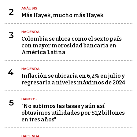
ANÁLISIS
2
Más Hayek, mucho más Hayek
HACIENDA
3
Colombia se ubica como el sexto país
con mayor morosidad bancaria en
América Latina
HACIENDA
4
Inflación se ubicaría en 6,2% en julio y
regresaría a niveles máximos de 2024
BANCOS
5
"No subimos las tasas y aún así
obtuvimos utilidades por $1,2 billones
en tres años"
HACIENDA