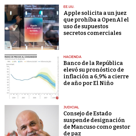
EE.UU.
Apple solicita a un juez
que prohíba a OpenAI el
uso de supuestos
secretos comerciales
HACIENDA
Banco de la República
elevó su pronóstico de
inflación a 6,9% a cierre
de año por El Niño
JUDICIAL
Consejo de Estado
suspende designación
de Mancuso como gestor
de paz