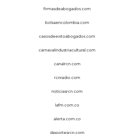
firmasdeabogados.com
bolsaencolombia.com
casosdeexitoabogados.com
carnavalindustriacultural.com
canalrcn.com
rcnradio.com
noticiasrcn.com
lafm.com.co
alerta.com.co
deportesrcn.com