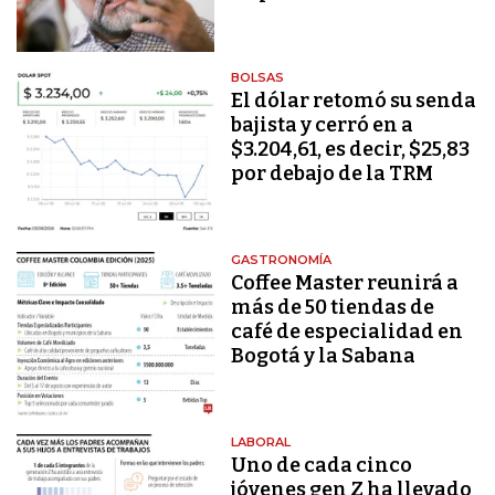
BOLSAS
El dólar retomó su senda
bajista y cerró en a
$3.204,61, es decir, $25,83
por debajo de la TRM
GASTRONOMÍA
Coffee Master reunirá a
más de 50 tiendas de
café de especialidad en
Bogotá y la Sabana
LABORAL
Uno de cada cinco
jóvenes gen Z ha llevado