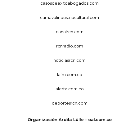
casosdeexitoabogados.com
carnavalindustriacultural.com
canalrcn.com
rcnradio.com
noticiasrcn.com
lafm.com.co
alerta.com.co
deportesrcn.com
Organización Ardila Lülle - oal.com.co