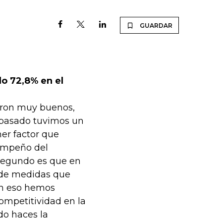
GUARDAR
do 72,8% en el
ueron muy buenos,
 pasado tuvimos un
mer factor que
sempeño del
 segundo es que en
 de medidas que
on eso hemos
ompetitividad en la
do haces la