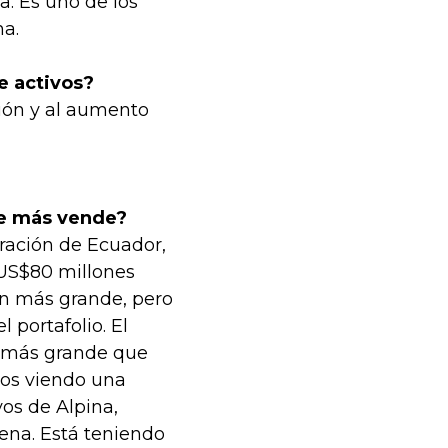
a. Es uno de los
a.
e activos?
ción y al aumento
ue más vende?
ración de Ecuador,
US$80 millones
ión más grande, pero
portafolio. El
l más grande que
mos viendo una
os de Alpina,
vena. Está teniendo