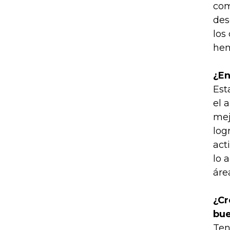
com
des
los
hem
¿En
Est
el 
mej
log
act
lo 
áre
¿Cr
bue
Ten