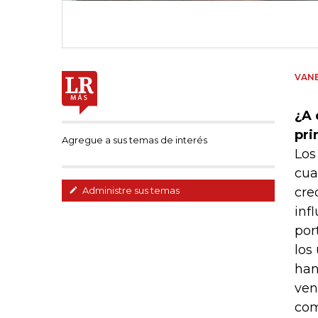
VANE
¿A 
pri
Agregue a sus temas de interés
Los
cua
cre
Administre sus temas
inf
por
los
han
ven
com