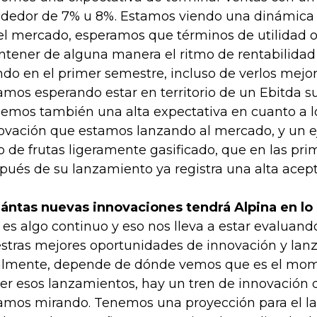
ededor de 7% u 8%. Estamos viendo una dinámic
el mercado, esperamos que términos de utilidad 
tener de alguna manera el ritmo de rentabilida
ndo en el primer semestre, incluso de verlos mejor
amos esperando estar en territorio de un Ebitda su
emos también una alta expectativa en cuanto a l
ovación que estamos lanzando al mercado, y un ej
o de frutas ligeramente gasificado, que en las p
pués de su lanzamiento ya registra una alta acept
ántas nuevas innovaciones tendrá Alpina en lo
 es algo continuo y eso nos lleva a estar evalua
stras mejores oportunidades de innovación y lan
lmente, depende de dónde vemos que es el mome
er esos lanzamientos, hay un tren de innovación
amos mirando. Tenemos una proyección para el 