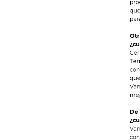
pro
que
par
Otr
¿cu
Cer
Ter
con
que
Vam
mej
De 
¿cu
Vam
con