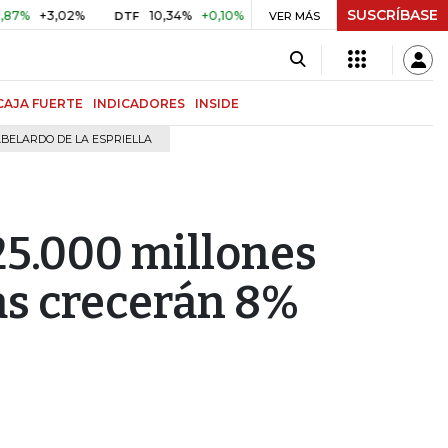
SUSCRÍBASE
3,02%
10,34%
+0,10%
+0,98%
$ 416,91
+$ 0,05
+0,
DTF
VER MÁS
UVR
CAJA FUERTE
INDICADORES
INSIDE
BELARDO DE LA ESPRIELLA
25.000 millones
as crecerán 8%