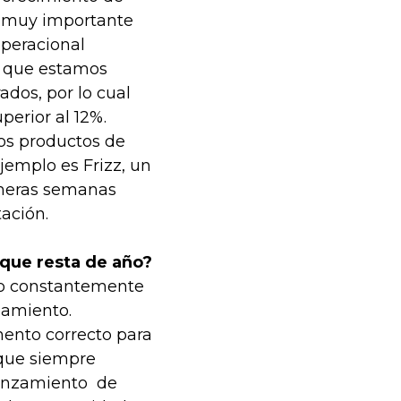
a muy importante
operacional
d que estamos
ados, por lo cual
perior al 12%.
os productos de
emplo es Frizz, un
rimeras semanas
ación.
 que resta de año?
ndo constantemente
zamiento.
nto correcto para
 que siempre
lanzamiento de