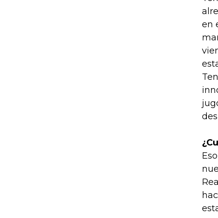
alr
en 
man
vie
est
Ten
inn
jug
des
¿Cu
Eso
nue
Rea
hac
est