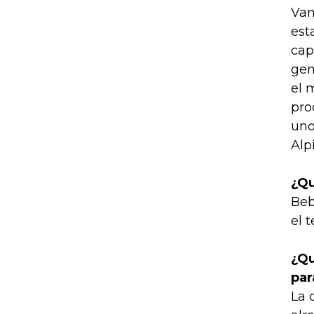
Vam
est
cap
gen
el 
pro
uno
Alp
¿Qu
Beb
el 
¿Qu
par
La 