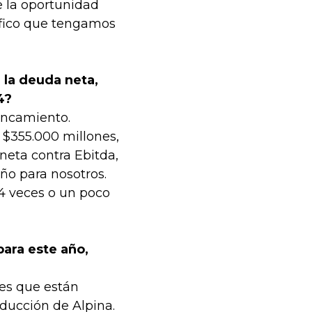
e la oportunidad
ífico que tengamos
 la deuda neta,
4?
ancamiento.
$355.000 millones,
neta contra Ebitda,
o para nosotros.
,4 veces o un poco
para este año,
es que están
oducción de Alpina.