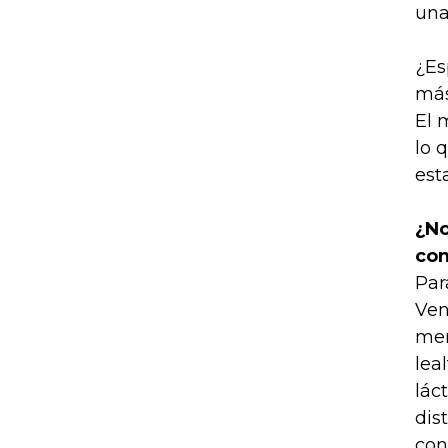
una
¿Es
más
El 
lo 
est
¿No
con
Par
Ven
mer
lea
lác
dis
con