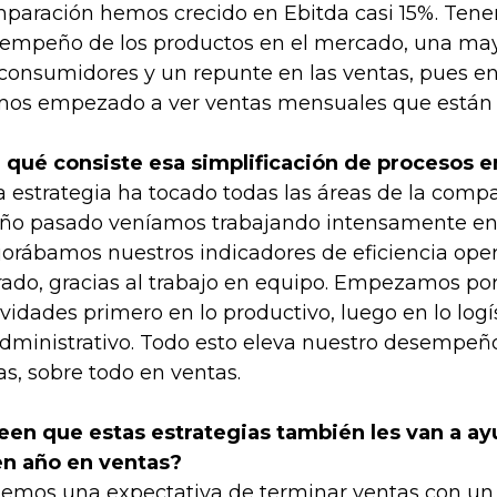
paración hemos crecido en Ebitda casi 15%. Ten
empeño de los productos en el mercado, una may
 consumidores y un repunte en las ventas, pues e
os empezado a ver ventas mensuales que están a
 qué consiste esa simplificación de procesos 
a estrategia ha tocado todas las áreas de la compa
año pasado veníamos trabajando intensamente e
orábamos nuestros indicadores de eficiencia oper
rado, gracias al trabajo en equipo. Empezamos por
ividades primero en lo productivo, luego en lo log
administrativo. Todo esto eleva nuestro desempeño
as, sobre todo en ventas.
een que estas estrategias también les van a ay
n año en ventas?
emos una expectativa de terminar ventas con un