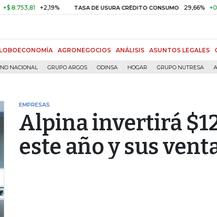
3,81
+2,19%
29,66%
+0,87%
+
TASA DE USURA CRÉDITO CONSUMO
LOBOECONOMÍA
AGRONEGOCIOS
ANÁLISIS
ASUNTOS LEGALES
RNO NACIONAL
GRUPO ARGOS
ODINSA
HOGAR
GRUPO NUTRESA
A
EMPRESAS
Alpina invertirá $1
este año y sus vent