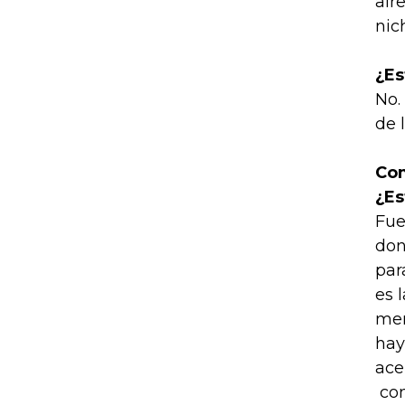
alr
nic
¿Es
No.
de 
Com
¿Es
Fue
don
par
es 
mer
hay
ace
com