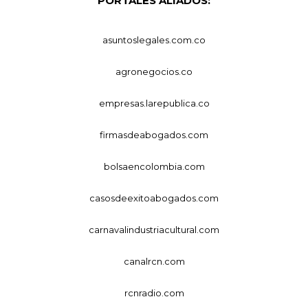
PORTALES ALIADOS:
asuntoslegales.com.co
agronegocios.co
empresas.larepublica.co
firmasdeabogados.com
bolsaencolombia.com
casosdeexitoabogados.com
carnavalindustriacultural.com
canalrcn.com
rcnradio.com