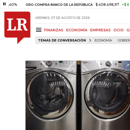
0%
$ 408.498,97
+$ 8.753,81
ORO COMPRA BANCO DE LA REPÚBLICA
VIERNES, 07 DE AGOSTO DE 2026
FINANZAS
ECONOMÍA
EMPRESAS
OCIO
G
TEMAS DE CONVERSACIÓN
ECONOMÍA
GOBIE