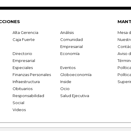
CCIONES
MANT
Alta Gerencia
Análisis
Mesa d
Caja Fuerte
Comunidad
Nuestr
Empresarial
Contác
Directorio
Economía
Aviso 
Empresarial
Términ
Especiales
Eventos
Políti
Finanzas Personales
Globoeconomía
Polític
Infraestructura
Inside
Superi
Obituarios
Ocio
Responsabilidad
Salud Ejecutiva
Social
Videos