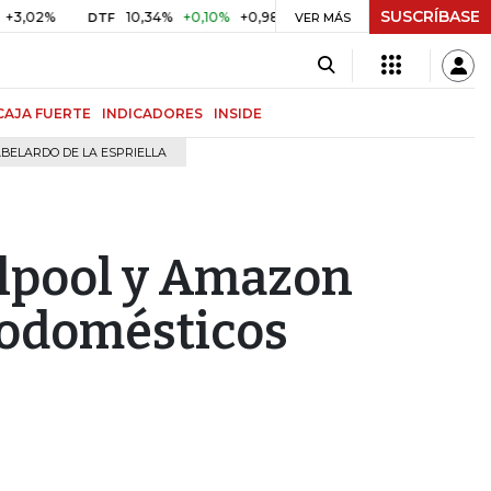
SUSCRÍBASE
%
10,34%
+0,10%
+0,98%
$ 416,91
+$ 0,05
+0,01%
DTF
UVR
VER MÁS
CAJA FUERTE
INDICADORES
INSIDE
BELARDO DE LA ESPRIELLA
rlpool y Amazon
trodomésticos