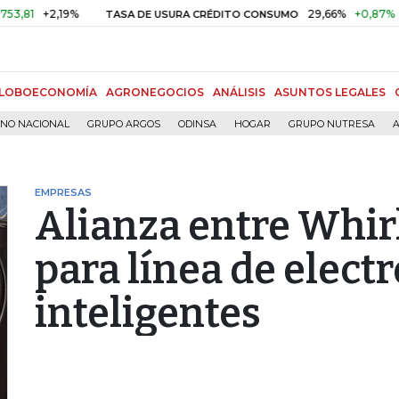
+2,19%
29,66%
+0,87%
+3,02
TASA DE USURA CRÉDITO CONSUMO
LOBOECONOMÍA
AGRONEGOCIOS
ANÁLISIS
ASUNTOS LEGALES
RNO NACIONAL
GRUPO ARGOS
ODINSA
HOGAR
GRUPO NUTRESA
A
EMPRESAS
Alianza entre Whi
para línea de elec
inteligentes