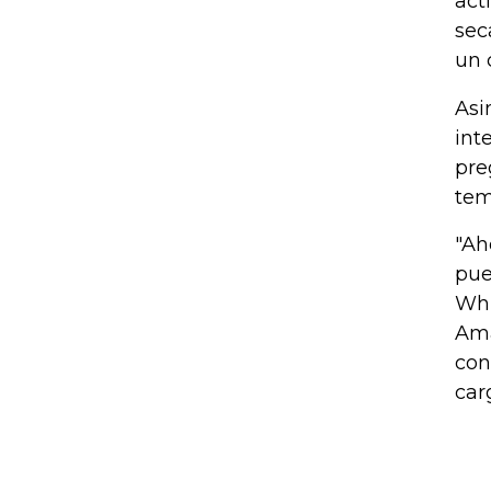
act
sec
un 
Asi
int
pre
tem
"Ah
pue
Whi
Ama
con
car