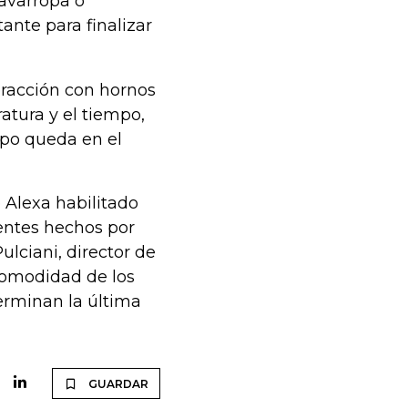
 lavarropa o
ante para finalizar
eracción con hornos
atura y el tiempo,
mpo queda en el
 Alexa habilitado
gentes hechos por
lciani, director de
comodidad de los
erminan la última
GUARDAR