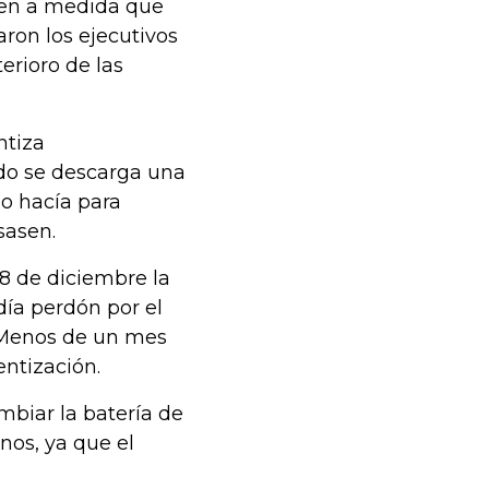
icen a medida que
aron los ejecutivos
erioro de las
ntiza
do se descarga una
lo hacía para
sasen.
28 de diciembre la
día perdón por el
. Menos de un mes
entización.
mbiar la batería de
nos, ya que el