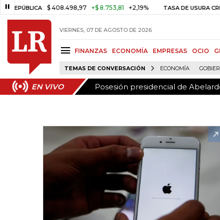
Posesión presidencial de Abelardo
EN VIVO
$ 408.498,97
+$ 8.753,81
+2,19%
ÚBLICA
TASA DE USURA CRÉDITO 
VIERNES, 07 DE AGOSTO DE 2026
FINANZAS
ECONOMÍA
EMPRESAS
OCIO
G
TEMAS DE CONVERSACIÓN
ECONOMÍA
GOBIE
Posesión presidencial de Abelardo
EN VIVO