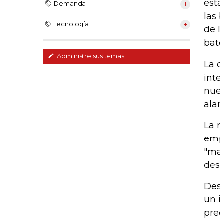
est
Demanda
las
Tecnología
de 
bat
Administre sus temas
La 
int
nue
ala
La 
emp
"ma
des
Des
un 
pre