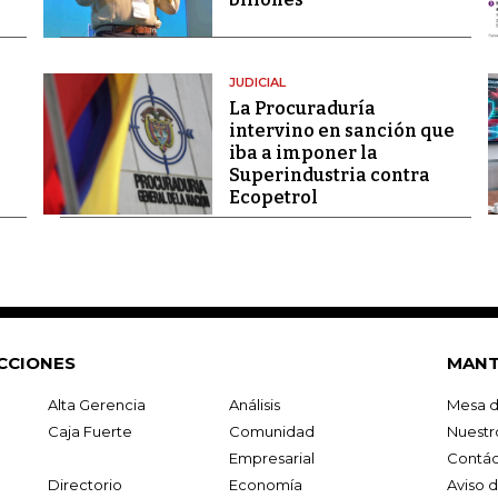
JUDICIAL
La Procuraduría
intervino en sanción que
iba a imponer la
Superindustria contra
Ecopetrol
CCIONES
MANT
Alta Gerencia
Análisis
Mesa d
Caja Fuerte
Comunidad
Nuestr
Empresarial
Contác
Directorio
Economía
Aviso 