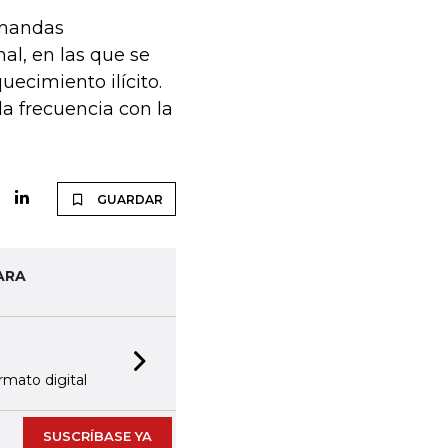
emandas
al, en las que se
ecimiento ilícito.
 la frecuencia con la
GUARDAR
ARA
Next slide
rmato digital
SUSCRÍBASE YA