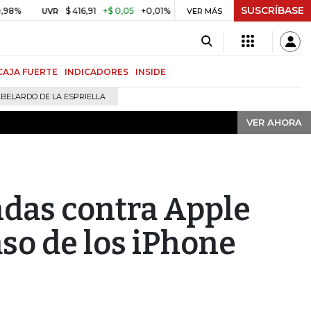
SUSCRÍBASE
VER AHORA
$ 416,91
+$ 0,05
+0,01%
US$ 64.442,80
-US$ 525,
UVR
BITCOIN
VER MÁS
CAJA FUERTE
INDICADORES
INSIDE
BELARDO DE LA ESPRIELLA
VER AHORA
das contra Apple
aso de los iPhone