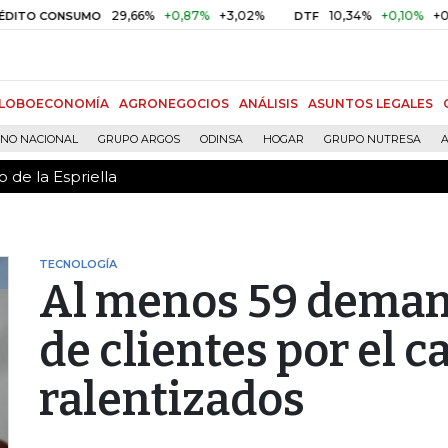
 de la Espriella
29,66%
+0,87%
+3,02%
10,34%
+0,10%
+0,98%
CONSUMO
DTF
LOBOECONOMÍA
AGRONEGOCIOS
ANÁLISIS
ASUNTOS LEGALES
RNO NACIONAL
GRUPO ARGOS
ODINSA
HOGAR
GRUPO NUTRESA
A
 de la Espriella
TECNOLOGÍA
Al menos 59 deman
de clientes por el c
ralentizados