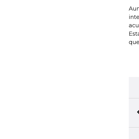
Aun
int
acu
Est
que