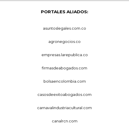
PORTALES ALIADOS:
asuntoslegales.com.co
agronegocios.co
empresas.larepublica.co
firmasdeabogados.com
bolsaencolombia.com
casosdeexitoabogados.com
carnavalindustriacultural.com
canalrcn.com