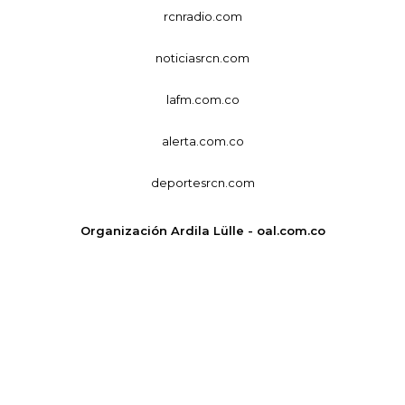
rcnradio.com
noticiasrcn.com
lafm.com.co
alerta.com.co
deportesrcn.com
Organización Ardila Lülle - oal.com.co