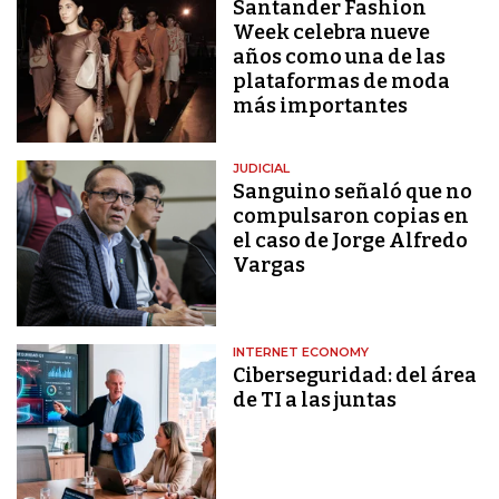
Santander Fashion
Week celebra nueve
años como una de las
plataformas de moda
más importantes
JUDICIAL
Sanguino señaló que no
compulsaron copias en
el caso de Jorge Alfredo
Vargas
INTERNET ECONOMY
Ciberseguridad: del área
de TI a las juntas