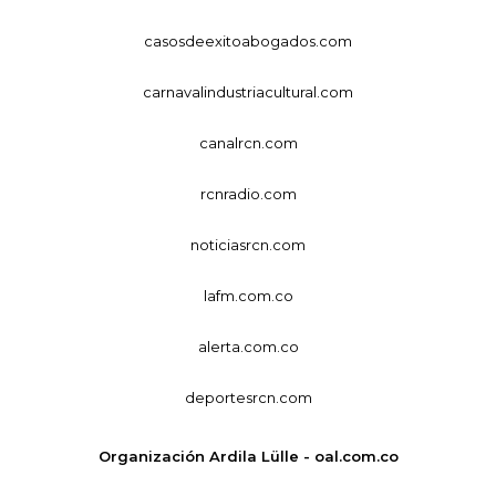
casosdeexitoabogados.com
carnavalindustriacultural.com
canalrcn.com
rcnradio.com
noticiasrcn.com
lafm.com.co
alerta.com.co
deportesrcn.com
Organización Ardila Lülle - oal.com.co