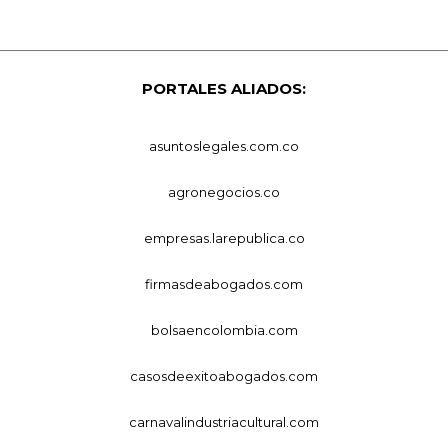
PORTALES ALIADOS:
asuntoslegales.com.co
agronegocios.co
empresas.larepublica.co
firmasdeabogados.com
bolsaencolombia.com
casosdeexitoabogados.com
carnavalindustriacultural.com