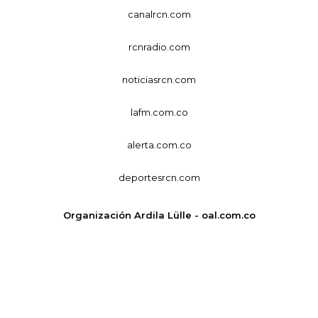
canalrcn.com
rcnradio.com
noticiasrcn.com
lafm.com.co
alerta.com.co
deportesrcn.com
Organización Ardila Lülle - oal.com.co