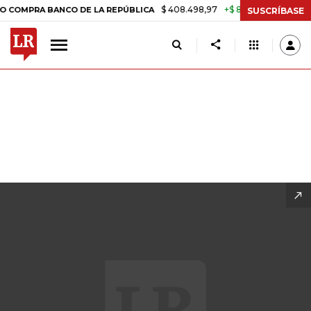
$ 408.498,97
+$ 8.753,81
+2,19%
DE LA REPÚBLICA
TASA DE USU
SUSCRÍBASE