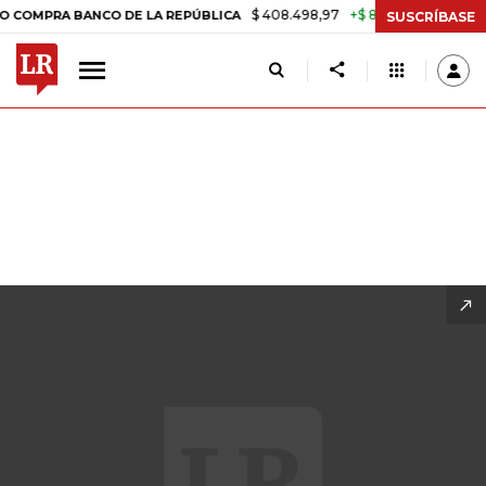
$ 408.498,97
+$ 8.753,81
+2,19%
E LA REPÚBLICA
TASA DE USUR
SUSCRÍBASE