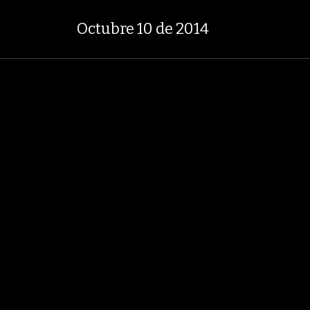
 8.753,81
+2,19%
29,66%
+0,87
TASA DE USURA CRÉDITO CONSUMO
Octubre 10 de 2014
LOBOECONOMÍA
AGRONEGOCIOS
ANÁLISIS
ASUNTOS LEGALES
ÍA
CARBÓN
VENEZUELA
PETRÓLEO
GRUPO ARGOS
EBITDA
AMÉ
EDICIÓN IMPRESA
Octubre 10 de 2014
32 Fotos