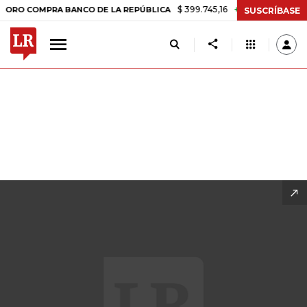
$ 399.745,16
+$ 2.295,71
+0,58%
CO DE LA REPÚBLICA
TASA DE U
SUSCRÍBASE