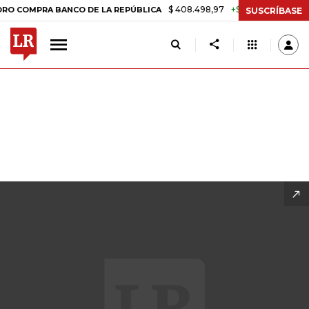
$ 408.498,97
+$ 8.753,81
+2,19%
DE LA REPÚBLICA
TASA DE USU
SUSCRÍBASE