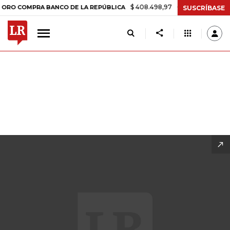
$ 408.498,97
+$ 8.753,81
+2,19%
ANCO DE LA REPÚBLICA
TASA DE
SUSCRÍBASE