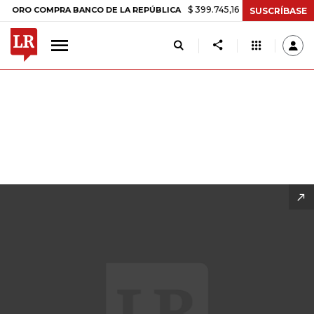
$ 399.745,16
+$ 2.295,71
+0,58%
CO DE LA REPÚBLICA
TASA DE 
SUSCRÍBASE