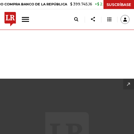
$ 399.745,16
+$ 2.295,71
+0,58%
DE LA REPÚBLICA
TASA DE USUR
SUSCRÍBASE