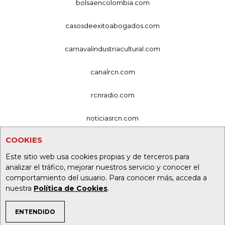
bolsaencolombia.com
casosdeexitoabogados.com
carnavalindustriacultural.com
canalrcn.com
rcnradio.com
noticiasrcn.com
COOKIES
lafm.com.co
Este sitio web usa cookies propias y de terceros para
alerta.com.co
analizar el tráfico, mejorar nuestros servicio y conocer el
comportamiento del usuario. Para conocer más, acceda a
deportesrcn.com
nuestra
Política de Cookies
.
ENTENDIDO
Organización Ardila Lülle - oal.com.co
TEMAS DE INTERÉS