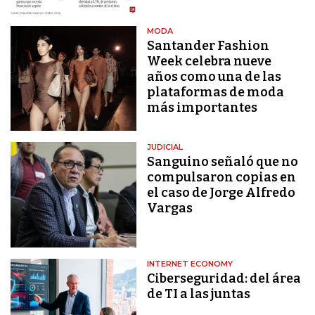
MODA
Santander Fashion
Week celebra nueve
años como una de las
plataformas de moda
más importantes
JUDICIAL
Sanguino señaló que no
compulsaron copias en
el caso de Jorge Alfredo
Vargas
INTERNET ECONOMY
Ciberseguridad: del área
de TI a las juntas