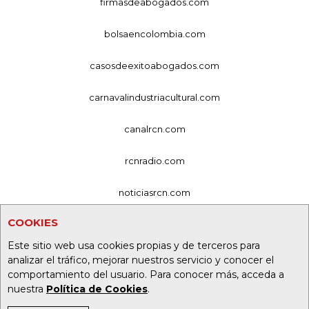
firmasdeabogados.com
bolsaencolombia.com
casosdeexitoabogados.com
carnavalindustriacultural.com
canalrcn.com
rcnradio.com
noticiasrcn.com
COOKIES
lafm.com.co
Este sitio web usa cookies propias y de terceros para
alerta.com.co
analizar el tráfico, mejorar nuestros servicio y conocer el
comportamiento del usuario. Para conocer más, acceda a
deportesrcn.com
nuestra
Política de Cookies
.