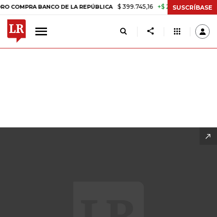
$ 399.745,16
+$ 2.295,71
+0,58%
 DE LA REPÚBLICA
TASA DE USU
SUSCRÍBASE