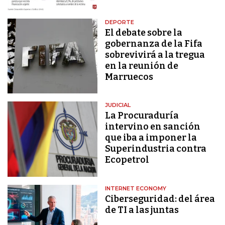
DEPORTE
El debate sobre la
gobernanza de la Fifa
sobrevivirá a la tregua
en la reunión de
Marruecos
JUDICIAL
La Procuraduría
intervino en sanción
que iba a imponer la
Superindustria contra
Ecopetrol
INTERNET ECONOMY
Ciberseguridad: del área
de TI a las juntas