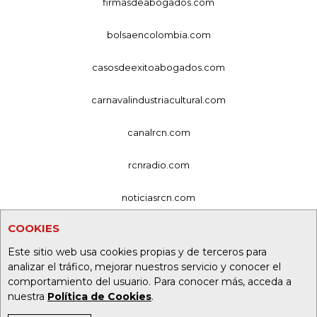
firmasdeabogados.com
bolsaencolombia.com
casosdeexitoabogados.com
carnavalindustriacultural.com
canalrcn.com
rcnradio.com
noticiasrcn.com
COOKIES
lafm.com.co
Este sitio web usa cookies propias y de terceros para
alerta.com.co
analizar el tráfico, mejorar nuestros servicio y conocer el
comportamiento del usuario. Para conocer más, acceda a
deportesrcn.com
nuestra
Política de Cookies
.