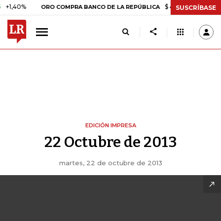
,40%
$ 408.498,97
+$ 8.753
ORO COMPRA BANCO DE LA REPÚBLICA
SUSCRÍBASE
EDICIÓN IMPRESA
22 Octubre de 2013
martes, 22 de octubre de 2013