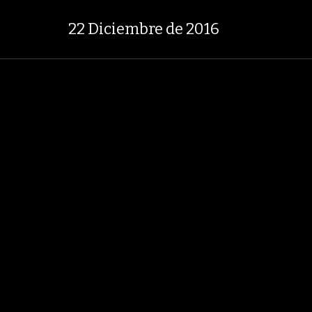
+$ 8.753,81
+2,19%
29,66%
+0
TASA DE USURA CRÉDITO CONSUMO
22 Diciembre de 2016
LOBOECONOMÍA
AGRONEGOCIOS
ANÁLISIS
ASUNTOS LEGALES
RNO NACIONAL
GRUPO ARGOS
ODINSA
HOGAR
GRUPO NUTRESA
A
EDICIÓN IMPRESA
22 Diciembre de 2016
32 Fotos