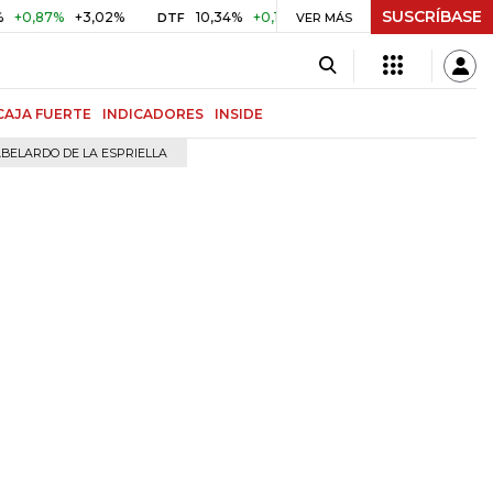
SUSCRÍBASE
0,87%
+3,02%
10,34%
+0,10%
+0,98%
$ 417,01
+$ 0
DTF
VER MÁS
UVR
CAJA FUERTE
INDICADORES
INSIDE
BELARDO DE LA ESPRIELLA