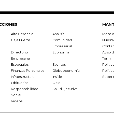
CCIONES
MANT
Alta Gerencia
Análisis
Mesa d
Caja Fuerte
Comunidad
Nuestr
Empresarial
Contác
Directorio
Economía
Aviso 
Empresarial
Términ
Especiales
Eventos
Políti
Finanzas Personales
Globoeconomía
Polític
Infraestructura
Inside
Superi
Obituarios
Ocio
Responsabilidad
Salud Ejecutiva
Social
Videos