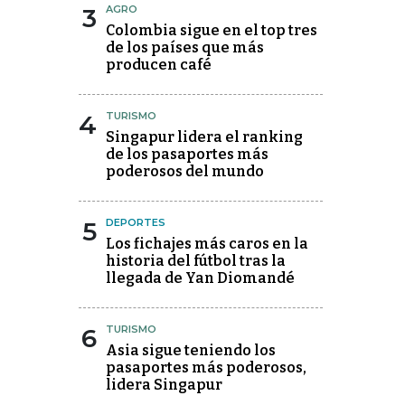
3
AGRO
Colombia sigue en el top tres
de los países que más
producen café
4
TURISMO
Singapur lidera el ranking
de los pasaportes más
poderosos del mundo
5
DEPORTES
Los fichajes más caros en la
historia del fútbol tras la
llegada de Yan Diomandé
6
TURISMO
Asia sigue teniendo los
pasaportes más poderosos,
lidera Singapur