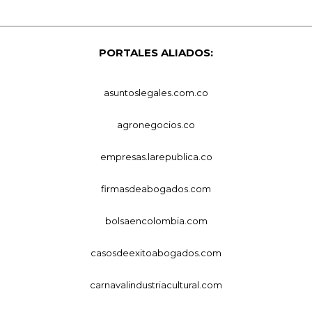
PORTALES ALIADOS:
asuntoslegales.com.co
agronegocios.co
empresas.larepublica.co
firmasdeabogados.com
bolsaencolombia.com
casosdeexitoabogados.com
carnavalindustriacultural.com