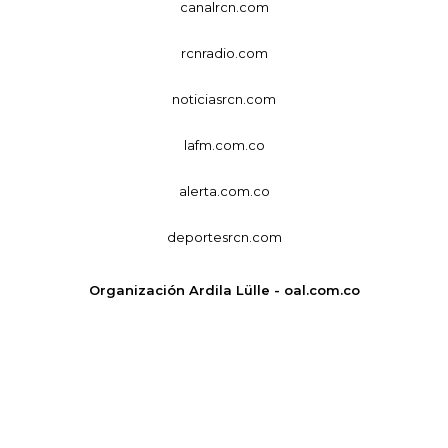
canalrcn.com
rcnradio.com
noticiasrcn.com
lafm.com.co
alerta.com.co
deportesrcn.com
Organización Ardila Lülle - oal.com.co