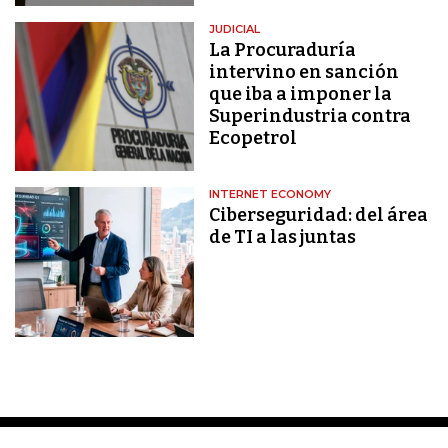
JUDICIAL
La Procuraduría
intervino en sanción
que iba a imponer la
Superindustria contra
Ecopetrol
INTERNET ECONOMY
Ciberseguridad: del área
de TI a las juntas