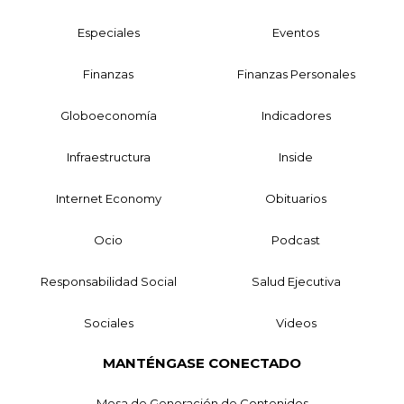
Especiales
Eventos
Finanzas
Finanzas Personales
Globoeconomía
Indicadores
Infraestructura
Inside
Internet Economy
Obituarios
Ocio
Podcast
Responsabilidad Social
Salud Ejecutiva
Sociales
Videos
MANTÉNGASE CONECTADO
Mesa de Generación de Contenidos