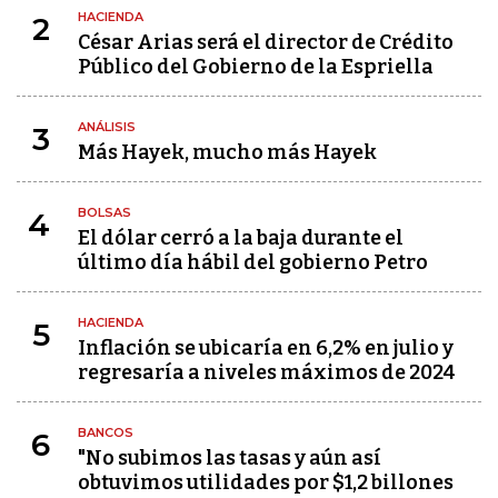
HACIENDA
2
César Arias será el director de Crédito
Público del Gobierno de la Espriella
ANÁLISIS
3
Más Hayek, mucho más Hayek
BOLSAS
4
El dólar cerró a la baja durante el
último día hábil del gobierno Petro
HACIENDA
5
Inflación se ubicaría en 6,2% en julio y
regresaría a niveles máximos de 2024
BANCOS
6
"No subimos las tasas y aún así
obtuvimos utilidades por $1,2 billones