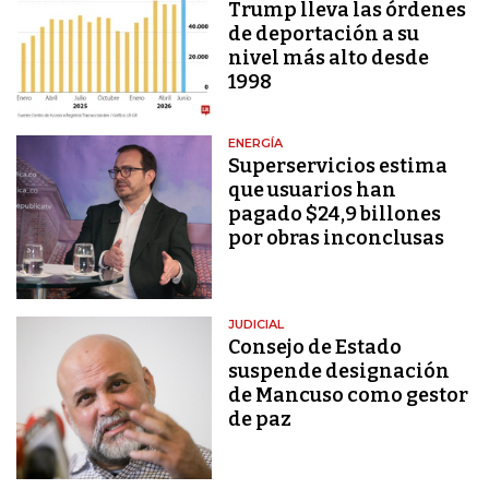
Trump lleva las órdenes
de deportación a su
nivel más alto desde
1998
ENERGÍA
Superservicios estima
que usuarios han
pagado $24,9 billones
por obras inconclusas
JUDICIAL
Consejo de Estado
suspende designación
de Mancuso como gestor
de paz