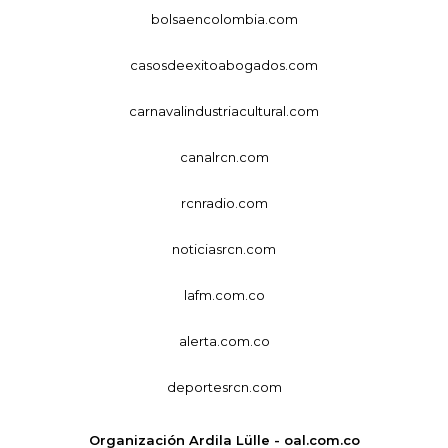
bolsaencolombia.com
casosdeexitoabogados.com
carnavalindustriacultural.com
canalrcn.com
rcnradio.com
noticiasrcn.com
lafm.com.co
alerta.com.co
deportesrcn.com
Organización Ardila Lülle - oal.com.co