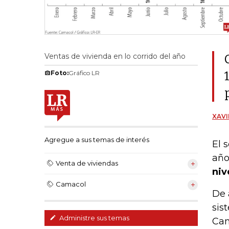
Ventas de vivienda en lo corrido del año
Foto:
Gráfico LR
XAVI
Agregue a sus temas de interés
El 
año
Venta de viviendas
niv
Camacol
De 
sis
Administre sus temas
Cam