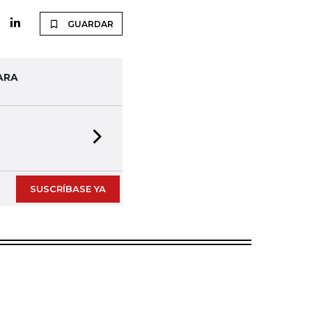
GUARDAR
ARA
Next slide
SUSCRÍBASE YA