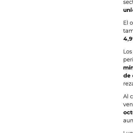
sec
uni
El 
tam
4,9
Los
per
mín
de 
rez
Al 
ven
oct
aum