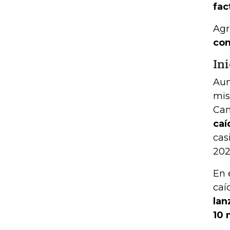
fac
Agr
con
In
Aun
mis
Ca
caí
cas
202
En 
caí
lan
10 