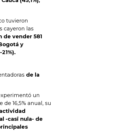
 Cauca (45,1%),
co tuvieron
s cayeron las
n de vender 581
 Bogotá y
-21%).
lentadoras
de la
 experimentó un
e de 16,5% anual, su
actividad
l -casi nula- de
rincipales