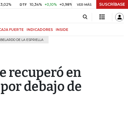
SUSCRÍBASE
10,34%
+0,10%
+0,98%
$ 416,91
+$ 0,05
+0,01%
DTF
UVR
VER MÁS
CAJA FUERTE
INDICADORES
INSIDE
BELARDO DE LA ESPRIELLA
se recuperó en
 por debajo de