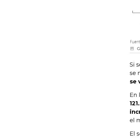
G
Si 
se
se 
En 
121
inc
el 
El 