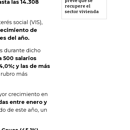
prevé que se
sta las 14.308
recupere el
sector vivienda
rés social (VIS),
recimiento de
es del año.
s durante dicho
a 500 salarios
4,0%; y las de más
el rubro más
yor crecimiento en
das entre enero y
do de este año, un