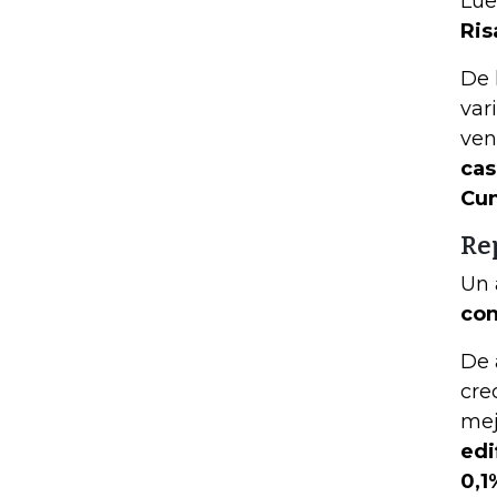
Lue
Ris
De 
var
ven
cas
Cun
Re
Un 
con
De 
cre
mej
edi
0,1