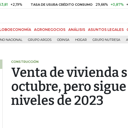
,19%
29,66%
+0,87%
+3,02%
TASA DE USURA CRÉDITO CONSUMO
LOBOECONOMÍA
AGRONEGOCIOS
ANÁLISIS
ASUNTOS LEGALES
RNO NACIONAL
GRUPO ARGOS
ODINSA
HOGAR
GRUPO NUTRESA
A
CONSTRUCCIÓN
Venta de vivienda 
octubre, pero sigue
niveles de 2023