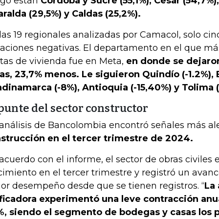
go están
Córdoba y Sucre (55,1%), Cesar (54,7%),
aralda (29,5%) y Caldas (25,2%).
las 19 regionales analizadas por Camacol, solo cin
iaciones negativas. El departamento en el que má
tas de vivienda fue en Meta,
en donde se dejaro
as, 23,7% menos. Le siguieron Quindío (-1.2%),
dinamarca (-8%), Antioquia (-15,40%) y Tolima (
punte del sector constructor
análisis de Bancolombia encontró señales más a
strucción en el tercer trimestre de 2024.
acuerdo con el informe, el sector de obras civiles
cimiento en el tercer trimestre y registró un avanc
or desempeño desde que se tienen registros. “
La 
ficadora experimentó una leve contracción anua
%, siendo el segmento de bodegas y casas los p