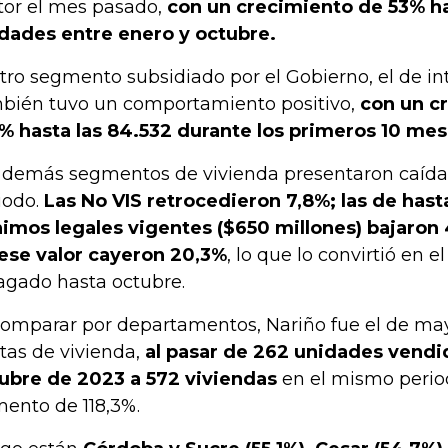
tor el mes pasado,
con un crecimiento de 53% ha
dades entre enero y octubre.
otro segmento subsidiado por el Gobierno, el de inte
bién tuvo un comportamiento positivo,
con un c
% hasta las 84.532 durante los primeros 10 mes
 demás segmentos de vivienda presentaron caída
iodo.
Las No VIS retrocedieron 7,8%; las de hast
imos legales vigentes ($650 millones) bajaron 
ese valor cayeron 20,3%
, lo que lo convirtió en 
agado hasta octubre.
comparar por departamentos, Nariño fue el de ma
tas de vivienda,
al pasar de 262 unidades vendi
ubre de 2023 a 572 viviendas
en el mismo perio
ento de 118,3%.