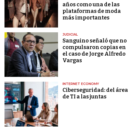
años como una de las
plataformas de moda
más importantes
JUDICIAL
Sanguino señaló que no
compulsaron copias en
el caso de Jorge Alfredo
Vargas
INTERNET ECONOMY
Ciberseguridad: del área
de TI a las juntas