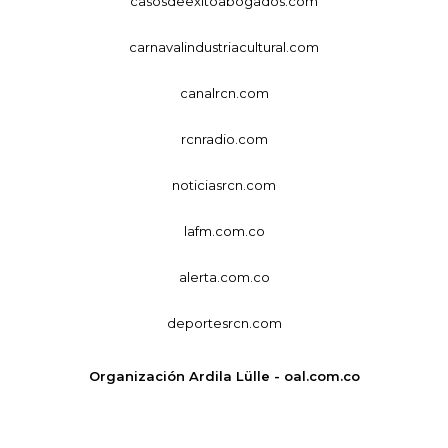
casosdeexitoabogados.com
carnavalindustriacultural.com
canalrcn.com
rcnradio.com
noticiasrcn.com
lafm.com.co
alerta.com.co
deportesrcn.com
Organización Ardila Lülle - oal.com.co