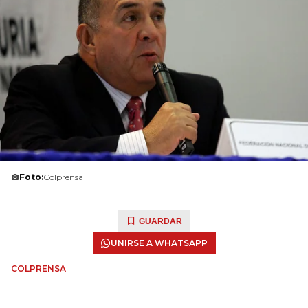
Foto:
Colprensa
GUARDAR
UNIRSE A WHATSAPP
COLPRENSA