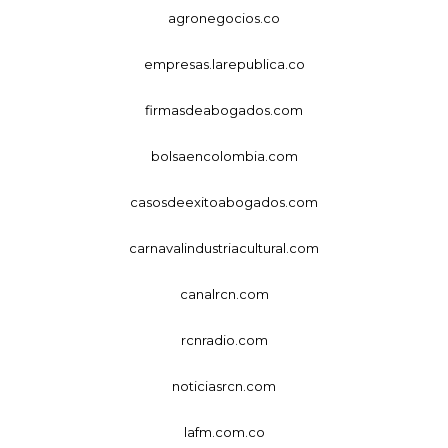
agronegocios.co
empresas.larepublica.co
firmasdeabogados.com
bolsaencolombia.com
casosdeexitoabogados.com
carnavalindustriacultural.com
canalrcn.com
rcnradio.com
noticiasrcn.com
lafm.com.co