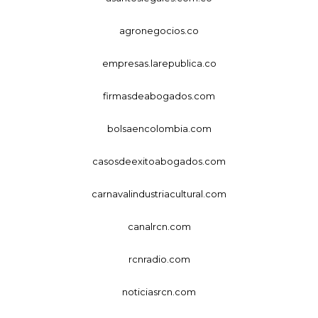
agronegocios.co
empresas.larepublica.co
firmasdeabogados.com
bolsaencolombia.com
casosdeexitoabogados.com
carnavalindustriacultural.com
canalrcn.com
rcnradio.com
noticiasrcn.com