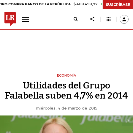
$ 408.498,97
+$ 8.753,81
+2,19%
PRA BANCO DE LA REPÚBLICA
T
SUSCRÍBASE
ECONOMÍA
Utilidades del Grupo
Falabella suben 4,7% en 2014
miércoles, 4 de marzo de 2015