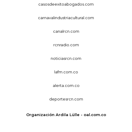
casosdeexitoabogados.com
carnavalindustriacultural.com
canalrcn.com
rcnradio.com
noticiasrcn.com
lafm.com.co
alerta.com.co
deportesrcn.com
Organización Ardila Lülle - oal.com.co