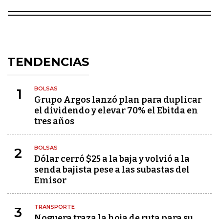
TENDENCIAS
BOLSAS
1
Grupo Argos lanzó plan para duplicar
el dividendo y elevar 70% el Ebitda en
tres años
BOLSAS
2
Dólar cerró $25 a la baja y volvió a la
senda bajista pese a las subastas del
Emisor
TRANSPORTE
3
Noguera traza la hoja de ruta para su