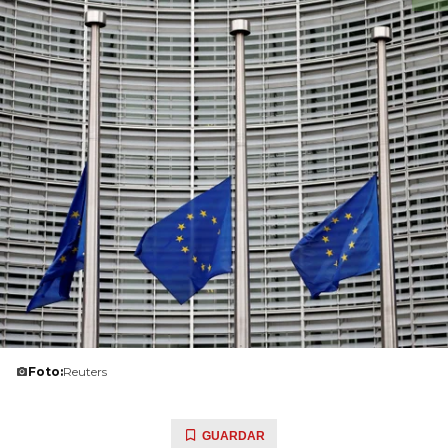
Foto:
Reuters
GUARDAR