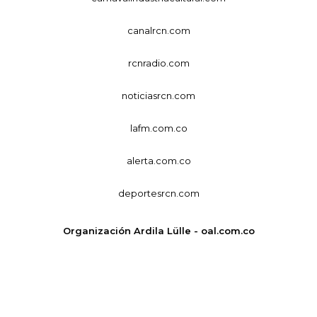
canalrcn.com
rcnradio.com
noticiasrcn.com
lafm.com.co
alerta.com.co
deportesrcn.com
Organización Ardila Lülle - oal.com.co