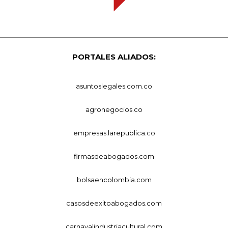
PORTALES ALIADOS:
asuntoslegales.com.co
agronegocios.co
empresas.larepublica.co
firmasdeabogados.com
bolsaencolombia.com
casosdeexitoabogados.com
carnavalindustriacultural.com