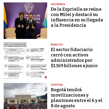
HACIENDA
De la Espriella se reúne
con Milei y destacó su
influencia en su llegada
a la Presidencia
BANCOS
El sector fiduciario
cerró con activos
administrados por
$1.169 billones a junio
JUDICIAL
Bogotá tendrá
movilizaciones y
plantones entre el 6 y el
8 de agosto