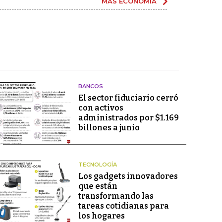
MÁS ECONOMÍA
BANCOS
El sector fiduciario cerró
con activos
administrados por $1.169
billones a junio
TECNOLOGÍA
Los gadgets innovadores
que están
transformando las
tareas cotidianas para
los hogares