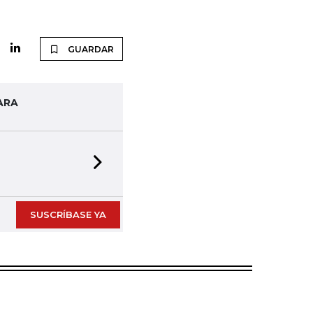
GUARDAR
ARA
Next slide
SUSCRÍBASE YA