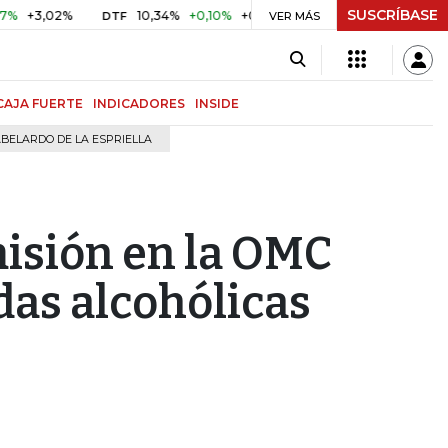
SUSCRÍBASE
3,02%
10,34%
+0,10%
+0,98%
$ 416,96
+$ 0,05
+0,
DTF
VER MÁS
UVR
CAJA FUERTE
INDICADORES
INSIDE
BELARDO DE LA ESPRIELLA
isión en la OMC
das alcohólicas