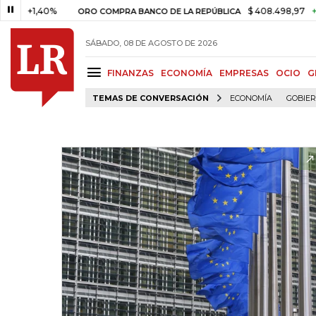
+1,40%
$ 408.498,97
+$ 8.75
ORO COMPRA BANCO DE LA REPÚBLICA
SÁBADO, 08 DE AGOSTO DE 2026
FINANZAS
ECONOMÍA
EMPRESAS
OCIO
G
TEMAS DE CONVERSACIÓN
ECONOMÍA
GOBIE