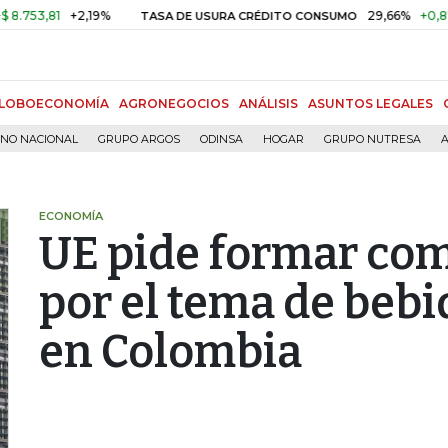
3,81
+2,19%
29,66%
+0,87%
+
TASA DE USURA CRÉDITO CONSUMO
LOBOECONOMÍA
AGRONEGOCIOS
ANÁLISIS
ASUNTOS LEGALES
RNO NACIONAL
GRUPO ARGOS
ODINSA
HOGAR
GRUPO NUTRESA
A
ECONOMÍA
UE pide formar com
por el tema de bebi
en Colombia