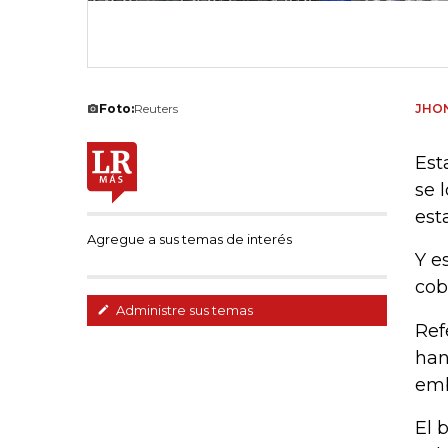
Foto:
Reuters
JHON
Est
se 
est
Agregue a sus temas de interés
Y e
cob
Administre sus temas
Ref
han
emb
El 