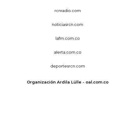
rcnradio.com
noticiasrcn.com
lafm.com.co
alerta.com.co
deportesrcn.com
Organización Ardila Lülle - oal.com.co