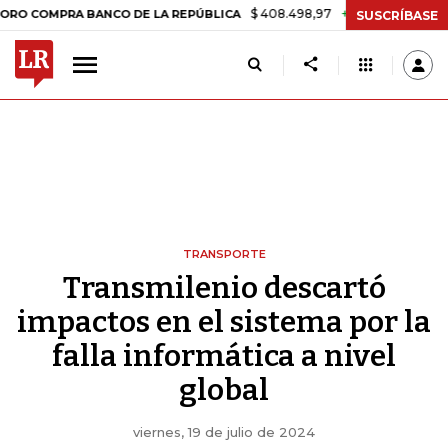
$ 408.498,97
+$ 8.753,81
+2,19%
MPRA BANCO DE LA REPÚBLICA
T
SUSCRÍBASE
TRANSPORTE
Transmilenio descartó
impactos en el sistema por la
falla informática a nivel
global
viernes, 19 de julio de 2024