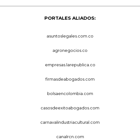
PORTALES ALIADOS:
asuntoslegales.com.co
agronegocios.co
empresas.larepublica.co
firmasdeabogados.com
bolsaencolombia.com
casosdeexitoabogados.com
carnavalindustriacultural.com
canalrcn.com