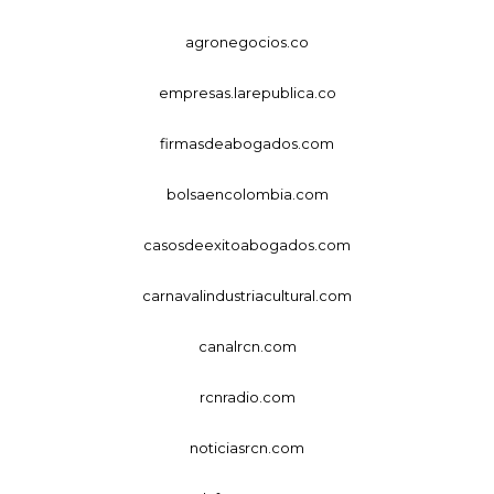
agronegocios.co
empresas.larepublica.co
firmasdeabogados.com
bolsaencolombia.com
casosdeexitoabogados.com
carnavalindustriacultural.com
canalrcn.com
rcnradio.com
noticiasrcn.com