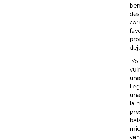
ben
des
cor
fav
pro
dej
“Yo
vul
una
lle
una
la 
pre
bal
mie
veh