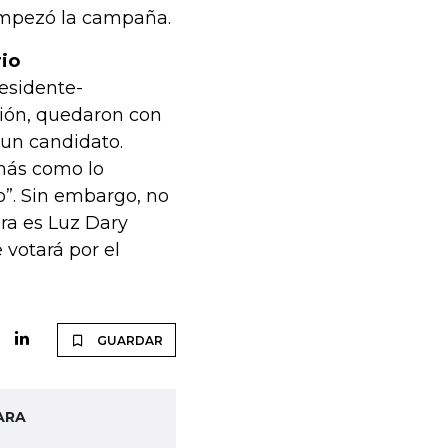
 empezó la campaña.
rio
residente-
ción, quedaron con
 un candidato.
más como lo
o”. Sin embargo, no
ura es Luz Dary
 votará por el
GUARDAR
ARA