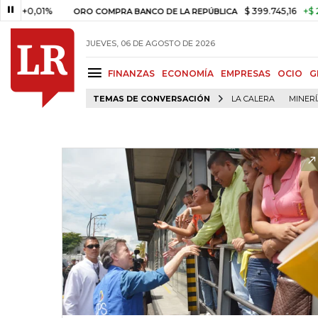
,01%
$ 399.745,16
+$ 2.295,71
ORO COMPRA BANCO DE LA REPÚBLICA
JUEVES, 06 DE AGOSTO DE 2026
FINANZAS
ECONOMÍA
EMPRESAS
OCIO
G
TEMAS DE CONVERSACIÓN
LA CALERA
MINER