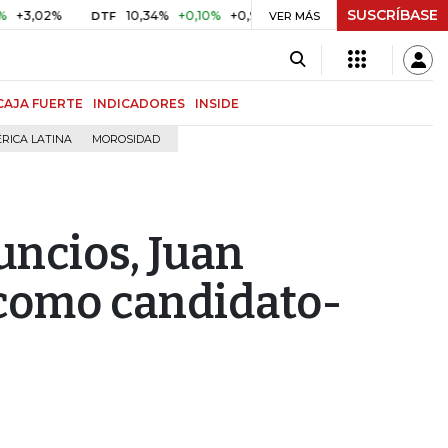
SUSCRÍBASE
2%
10,34%
+0,10%
+0,98%
$ 416,86
+$ 0,05
+0,01%
DTF
UVR
VER MÁS
CAJA FUERTE
INDICADORES
INSIDE
RICA LATINA
MOROSIDAD
uncios, Juan
 como candidato-