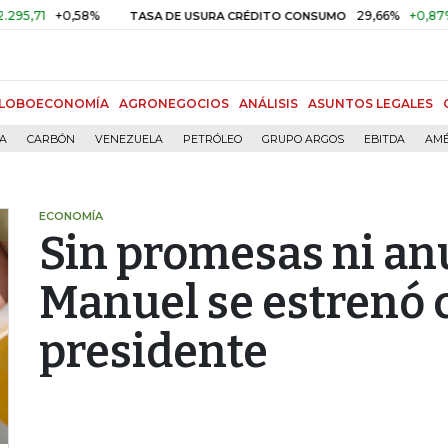
+0,58%
29,66%
+0,87%
+3,0
TASA DE USURA CRÉDITO CONSUMO
LOBOECONOMÍA
AGRONEGOCIOS
ANÁLISIS
ASUNTOS LEGALES
ÍA
CARBÓN
VENEZUELA
PETRÓLEO
GRUPO ARGOS
EBITDA
AMÉ
ECONOMÍA
Sin promesas ni an
Manuel se estrenó
presidente