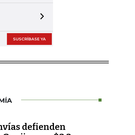
Next slide
SUSCRÍBASE YA
MÍA
nvías defienden