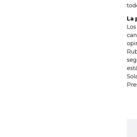
tod
La 
Los
can
opi
Rub
seg
est
Sol
Pre