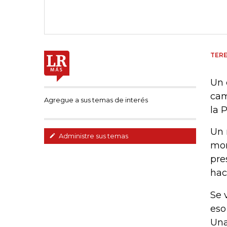
TERE
Un 
cam
Agregue a sus temas de interés
la 
Un 
Administre sus temas
mom
pre
hac
Se 
eso
Una