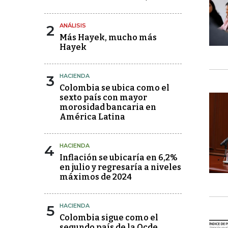
2
ANÁLISIS
Más Hayek, mucho más
Hayek
3
HACIENDA
Colombia se ubica como el
sexto país con mayor
morosidad bancaria en
América Latina
4
HACIENDA
Inflación se ubicaría en 6,2%
en julio y regresaría a niveles
máximos de 2024
5
HACIENDA
Colombia sigue como el
segundo país de la Ocde