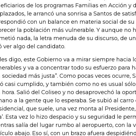
eficiarios de los programas Familias en Acción y d
plazados, le arrancó una sonrisa a Santos de satis
respondió con un balance en materia social de su
orecer la población más vulnerable. Y aunque no h
metió nada, la letra menuda de su discurso, de u
ó ver algo del candidato.
 les digo, este Gobierno va a mirar siempre hacia 
nerables y va a concentrar todo su esfuerzo para 
 sociedad más justa”. Como pocas veces ocurre, S
gó casi cumplido, y también como no es usual sólo
 hora. Salió del Coliseo y no desaprovechó la opor
mano a la gente que lo esperaba. Se subió al carro
sidencial, que suele, una vez monta al Presidente,
a’. Esta vez lo hizo despacio y su seguridad le per
ntras salía del lugar rumbo al aeropuerto, con la v
ículo abajo. Eso sí, con un brazo afuera despidién