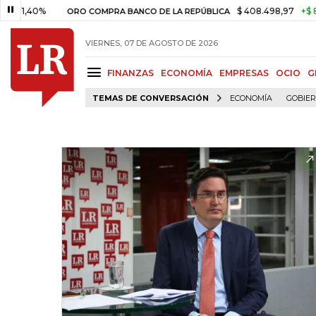
0%
$ 408.498,97
+$ 8.753,81
ORO COMPRA BANCO DE LA REPÚBLICA
VIERNES, 07 DE AGOSTO DE 2026
FINANZAS
ECONOMÍA
EMPRESAS
OCIO
G
TEMAS DE CONVERSACIÓN
ECONOMÍA
GOBIE