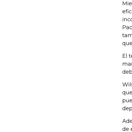
Mie
efi
inc
Pac
tam
que
El 
man
deb
Wil
que
pue
dep
Ade
de 