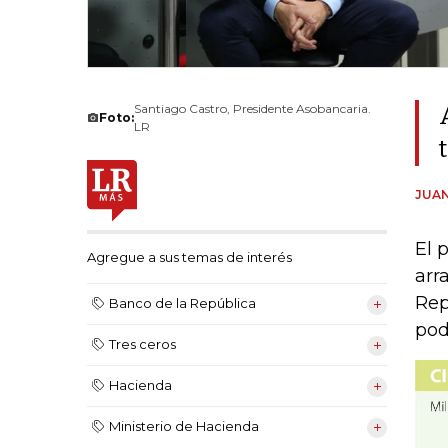
Santiago Castro, Presidente Asobancaria.
Foto:
LR
JUAN
El 
Agregue a sus temas de interés
arr
Rep
Banco de la República
pod
Tres ceros
Hacienda
Ministerio de Hacienda