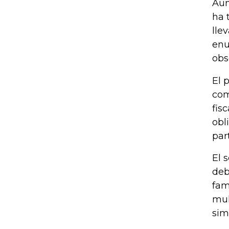
Aun
ha 
lle
enu
obs
El 
com
fis
obl
par
El 
deb
fam
mul
sim