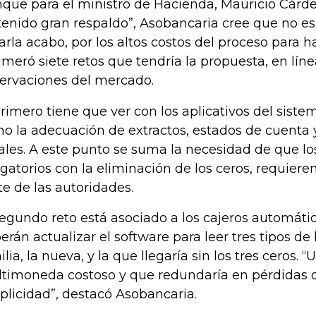
que para el ministro de Hacienda, Mauricio Cárdena
tenido gran respaldo”, Asobancaria cree que no e
varla acabo, por los altos costos del proceso para h
meró siete retos que tendría la propuesta, en líne
ervaciones del mercado.
primero tiene que ver con los aplicativos del sistem
o la adecuación de extractos, estados de cuenta y
cales. A este punto se suma la necesidad de que l
igatorios con la eliminación de los ceros, requieren
te de las autoridades.
segundo reto está asociado a los cajeros automátic
erán actualizar el software para leer tres tipos de bi
ilia, la nueva, y la que llegaría sin los tres ceros. 
timoneda costoso y que redundaría en pérdidas de
plicidad”, destacó Asobancaria.