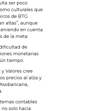
lta ser poco
 como culturales que
ómicos de BTG
tan altas”, aunque
teniendo en cuenta
% de la meta.
dificultad de
iones monetarias
ún tiempo.
 y Valores cree
s precios al alza y
 Asobancaria,
.
istemas contables
 no solo hacia