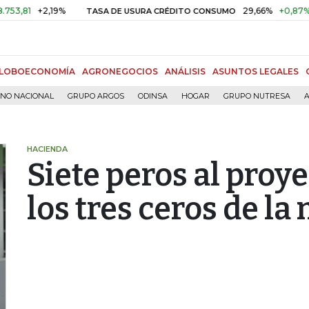
+2,19%
29,66%
+0,87%
+3,02
TASA DE USURA CRÉDITO CONSUMO
LOBOECONOMÍA
AGRONEGOCIOS
ANÁLISIS
ASUNTOS LEGALES
RNO NACIONAL
GRUPO ARGOS
ODINSA
HOGAR
GRUPO NUTRESA
A
HACIENDA
Siete peros al proy
los tres ceros de l