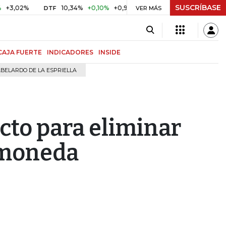
SUSCRÍBASE
%
10,34%
+0,10%
+0,98%
$ 416,91
+$ 0,05
+0,01%
DTF
UVR
VER MÁS
CAJA FUERTE
INDICADORES
INSIDE
BELARDO DE LA ESPRIELLA
ecto para eliminar
a moneda