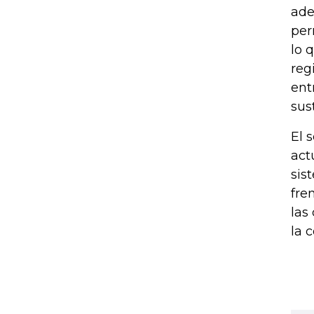
ade
per
lo 
reg
ent
sus
El 
act
sis
fre
las
la 