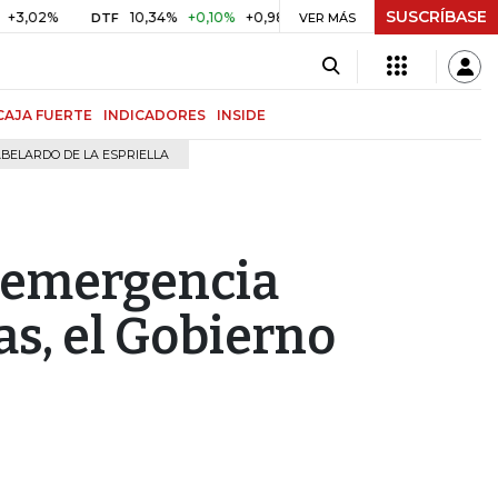
SUSCRÍBASE
10,34%
+0,10%
+0,98%
$ 416,91
+$ 0,05
+0,01%
DTF
UVR
VER MÁS
CAJA FUERTE
INDICADORES
INSIDE
BELARDO DE LA ESPRIELLA
a emergencia
as, el Gobierno