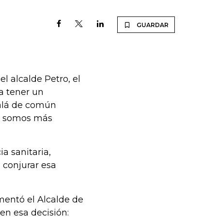
GUARDAR
 alcalde Petro, el
a tener un
jalá de común
mo somos más
a sanitaria,
 conjurar esa
entó el Alcalde de
en esa decisión: