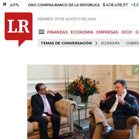
%
$ 408.498,97
+$ 8.753,81
ORO COMPRA BANCO DE LA REPÚBLICA
VIERNES, 07 DE AGOSTO DE 2026
FINANZAS
ECONOMÍA
EMPRESAS
OCIO
G
TEMAS DE CONVERSACIÓN
ECONOMÍA
GOBIE