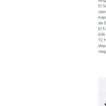
Bog
El 
oper
insp
de 
El f
636 
72 h
depo
neg