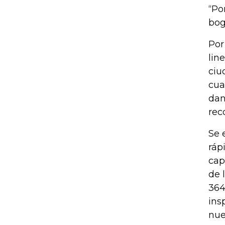
“Po
bog
Por
lin
ciu
cua
dan
rec
Se 
ráp
cap
de 
364
ins
nue