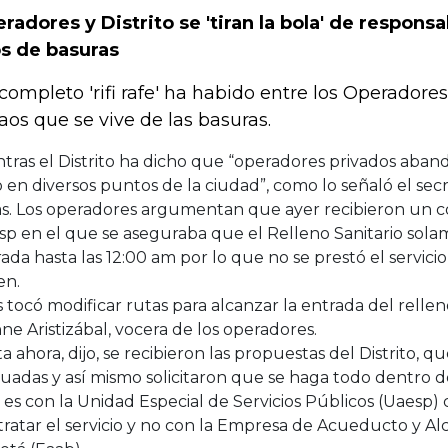
radores y Distrito se 'tiran la bola' de responsa
s de basuras
completo 'rifi rafe' ha habido entre los Operadores 
caos que se vive de las basuras.
tras el Distrito ha dicho que “operadores privados aban
 en diversos puntos de la ciudad”, como lo señaló el sec
as. Los operadores argumentan que ayer recibieron un 
p en el que se aseguraba que el Relleno Sanitario sola
ada hasta las 12:00 am por lo que no se prestó el servi
en.
 tocó modificar rutas para alcanzar la entrada del rellen
ne Aristizábal, vocera de los operadores.
a ahora, dijo, se recibieron las propuestas del Distrito, q
uadas y así mismo solicitaron que se haga todo dentro de
es con la Unidad Especial de Servicios Públicos (Uaesp) 
ratar el servicio y no con la Empresa de Acueducto y Al