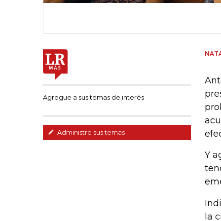
NATA
Ant
pre
Agregue a sus temas de interés
pro
acu
efe
Administre sus temas
Y a
ten
eme
Ind
la 