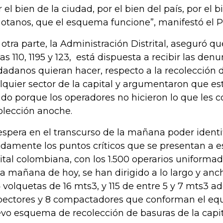
r el bien de la ciudad, por el bien del país, por el 
otanos, que el esquema funcione”, manifestó el P
 otra parte, la Administración Distrital, aseguró qu
eas 110, 1195 y 123, está dispuesta a recibir las den
dadanos quieran hacer, respecto a la recolección 
lquier sector de la capital y argumentaron que es
do porque los operadores no hicieron lo que les 
olección anoche.
espera en el transcurso de la mañana poder identi
idamente los puntos críticos que se presentan a e
ital colombiana, con los 1.500 operarios uniformad
la mañana de hoy, se han dirigido a lo largo y an
 volquetas de 16 mts3, y 115 de entre 5 y 7 mts3 
pectores y 8 compactadores que conforman el equ
vo esquema de recolección de basuras de la capit