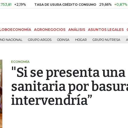
+2,19%
29,66%
+0,87%
+3,02%
TASA DE USURA CRÉDITO CONSUMO
LOBOECONOMÍA
AGRONEGOCIOS
ANÁLISIS
ASUNTOS LEGALES
RNO NACIONAL
GRUPO ARGOS
ODINSA
HOGAR
GRUPO NUTRESA
A
ECONOMÍA
"Si se presenta un
sanitaria por basur
intervendría”