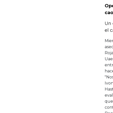
Ope
cao
Un 
el 
Mien
aseo
Roj
Uaes
entr
hac
"Nos
Ivon
Hast
eval
que 
cont