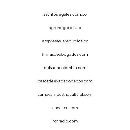
asuntoslegales.com.co
agronegocios.co
empresas.larepublica.co
firmasdeabogados.com
bolsaencolombia.com
casosdeexitoabogados.com
carnavalindustriacultural.com
canalrcn.com
rcnradio.com