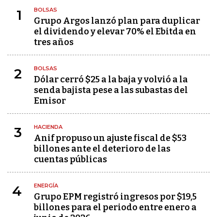
BOLSAS
1
Grupo Argos lanzó plan para duplicar
el dividendo y elevar 70% el Ebitda en
tres años
BOLSAS
2
Dólar cerró $25 a la baja y volvió a la
senda bajista pese a las subastas del
Emisor
HACIENDA
3
Anif propuso un ajuste fiscal de $53
billones ante el deterioro de las
cuentas públicas
ENERGÍA
4
Grupo EPM registró ingresos por $19,5
billones para el periodo entre enero a