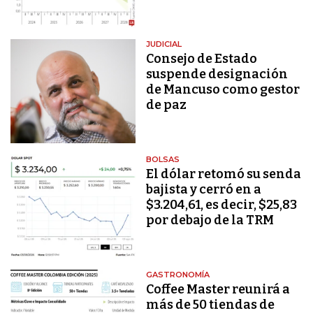
JUDICIAL
Consejo de Estado
suspende designación
de Mancuso como gestor
de paz
BOLSAS
El dólar retomó su senda
bajista y cerró en a
$3.204,61, es decir, $25,83
por debajo de la TRM
GASTRONOMÍA
Coffee Master reunirá a
más de 50 tiendas de