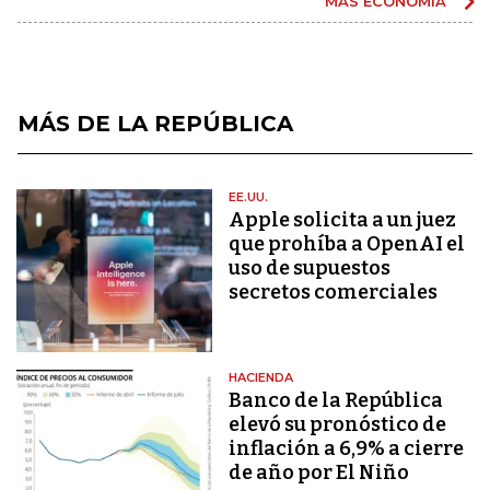
MÁS ECONOMÍA
MÁS DE LA REPÚBLICA
EE.UU.
Apple solicita a un juez
que prohíba a OpenAI el
uso de supuestos
secretos comerciales
HACIENDA
Banco de la República
elevó su pronóstico de
inflación a 6,9% a cierre
de año por El Niño