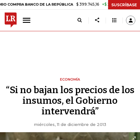
$ 399.745,16
+$ 2.295,71
+0,58%
MPRA BANCO DE LA REPÚBLICA
T
SUSCRÍBASE
ECONOMÍA
“Si no bajan los precios de los
insumos, el Gobierno
intervendrá”
miércoles, 11 de diciembre de 2013