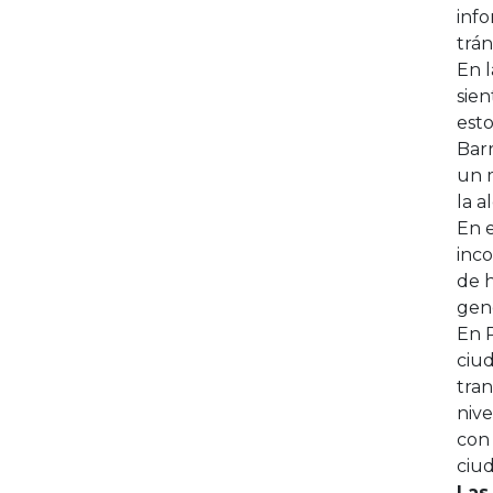
info
trán
En l
sien
esto
Bar
un m
la a
En e
inco
de 
gene
En P
ciud
tra
nive
con 
ciu
Las