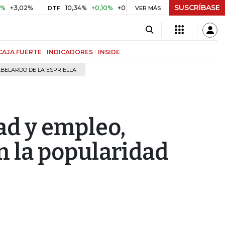
SUSCRÍBASE
2%
10,34%
+0,10%
+0,98%
$ 416,91
+$ 0,05
+0,01%
DTF
UVR
VER MÁS
CAJA FUERTE
INDICADORES
INSIDE
BELARDO DE LA ESPRIELLA
ad y empleo,
n la popularidad