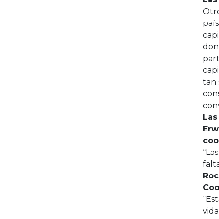
Otro
país
capi
dond
part
capi
tan 
cons
conv
Las
Erw
coo
“Las
falt
Roc
Coo
“Est
vida