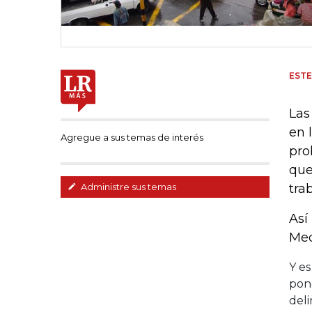
EST
Las
en 
Agregue a sus temas de interés
pro
que
tra
Administre sus temas
Así
Med
Y e
pone
del