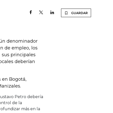
GUARDAR
omún denominador
ón de empleo, los
 sus principales
locales deberían
 en Bogotá,
Manizales.
Gustavo Petro debería
ontrol de la
rofundizar más en la