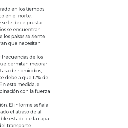
orado en los tiempos
co en el norte.
 se le debe prestar
eños se encuentran
 los paisas se siente
eran que necesitan
 frecuencias de los
 que permitan mejorar
tasa de homicidios,
 se debe a que 12% de
 En esta medida, el
dinación con la fuerza
ión. El informe señala
ado el atraso de al
able estado de la capa
del transporte