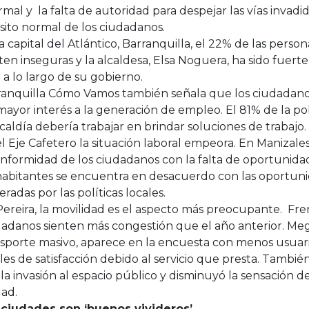
rmal y la falta de autoridad para despejar las vías invad
sito normal de los ciudadanos.
a capital del Atlántico, Barranquilla, el 22% de las perso
ten inseguras y la alcaldesa, Elsa Noguera, ha sido fuert
 a lo largo de su gobierno.
ranquilla Cómo Vamos también señala que los ciudadan
ayor interés a la generación de empleo. El 81% de la p
lcaldía debería trabajar en brindar soluciones de trabajo.
l Eje Cafetero la situación laboral empeora. En Manizale
nformidad de los ciudadanos con la falta de oportunidad
habitantes se encuentra en desacuerdo con las oportuni
radas por las políticas locales.
ereira, la movilidad es el aspecto más preocupante. Fren
adanos sienten más congestión que el año anterior. Meg
nsporte masivo, aparece en la encuesta con menos usuar
les de satisfacción debido al servicio que presta. Tambi
la invasión al espacio público y disminuyó la sensación d
dad.
 ciudades son ‘buenos vivideros’