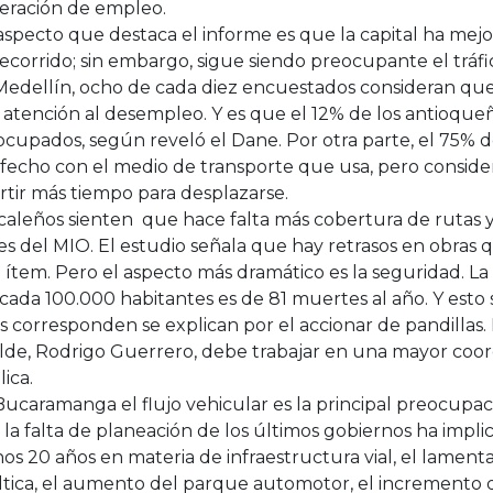
eración de empleo.
specto que destaca el informe es que la capital ha mej
ecorrido; sin embargo, sigue siendo preocupante el tráfi
Medellín, ocho de cada diez encuestados consideran que
 atención al desempleo. Y es que el 12% de los antioqu
cupados, según reveló el Dane. Por otra parte, el 75% de
sfecho con el medio de transporte que usa, pero consid
rtir más tiempo para desplazarse.
caleños sienten que hace falta más cobertura de rutas y
s del MIO. El estudio señala que hay retrasos en obras
 ítem. Pero el aspecto más dramático es la seguridad. La 
cada 100.000 habitantes es de 81 muertes al año. Y esto
s corresponden se explican por el accionar de pandillas.
lde, Rodrigo Guerrero, debe trabajar en una mayor coor
ica.
ucaramanga el flujo vehicular es la principal preocupac
la falta de planeación de los últimos gobiernos ha implic
s 20 años en materia de infraestructura vial, el lament
ltica, el aumento del parque automotor, el incremento 