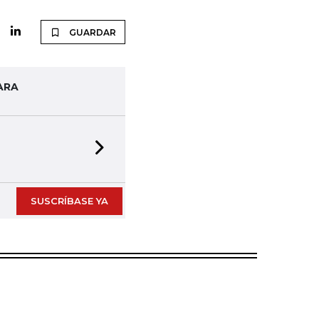
GUARDAR
ARA
Next slide
SUSCRÍBASE YA