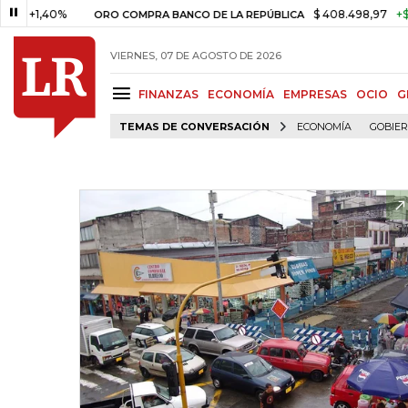
40%
$ 408.498,97
+$ 8.753,81
ORO COMPRA BANCO DE LA REPÚBLICA
VIERNES, 07 DE AGOSTO DE 2026
FINANZAS
ECONOMÍA
EMPRESAS
OCIO
G
TEMAS DE CONVERSACIÓN
ECONOMÍA
GOBIE