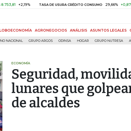
+2,19%
29,66%
+0,87%
+3,0
TASA DE USURA CRÉDITO CONSUMO
LOBOECONOMÍA
AGRONEGOCIOS
ANÁLISIS
ASUNTOS LEGALES
RNO NACIONAL
GRUPO ARGOS
ODINSA
HOGAR
GRUPO NUTRESA
A
ECONOMÍA
Seguridad, movilid
lunares que golpea
de alcaldes