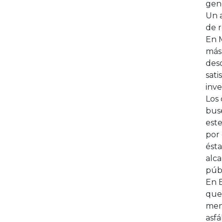
gen
Un a
de r
En 
más
deso
sati
inve
Los 
buse
este
por 
ésta
alca
públ
En B
que 
meno
asfá