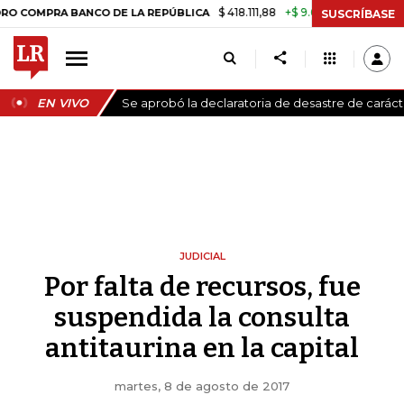
$ 418.111,88
+$ 9.612,91
+2,35%
RA BANCO DE LA REPÚBLICA
TASA 
SUSCRÍBASE
EN VIVO
Se aprobó la declaratoria de desastre de carác
JUDICIAL
Por falta de recursos, fue
suspendida la consulta
antitaurina en la capital
martes, 8 de agosto de 2017