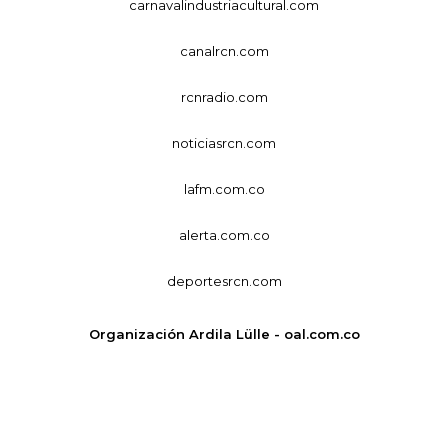
carnavalindustriacultural.com
canalrcn.com
rcnradio.com
noticiasrcn.com
lafm.com.co
alerta.com.co
deportesrcn.com
Organización Ardila Lülle - oal.com.co