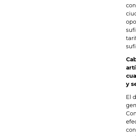
con
ciu
opo
suf
tar
suf
Cab
art
cua
y s
El 
gen
Com
efe
con