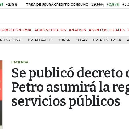
9%
29,66%
+0,87%
+3,02%
TASA DE USURA CRÉDITO CONSUMO
LOBOECONOMÍA
AGRONEGOCIOS
ANÁLISIS
ASUNTOS LEGALES
RNO NACIONAL
GRUPO ARGOS
ODINSA
HOGAR
GRUPO NUTRESA
A
HACIENDA
Se publicó decreto o
Petro asumirá la re
servicios públicos