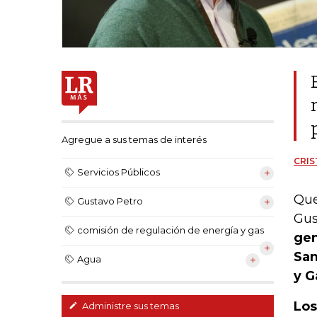
Agregue a sus temas de interés
CRIS
Servicios Públicos
Que
Gustavo Petro
Gus
comisión de regulación de energía y gas
gen
San
Agua
y G
Los
Administre sus temas