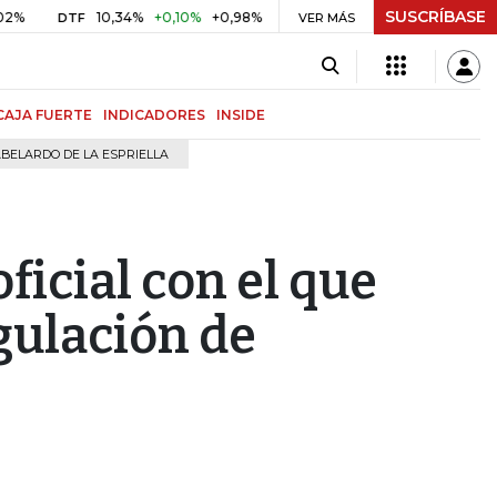
SUSCRÍBASE
10,34%
+0,10%
+0,98%
$ 416,96
+$ 0,05
+0,01%
DTF
UVR
VER MÁS
BI
CAJA FUERTE
INDICADORES
INSIDE
BELARDO DE LA ESPRIELLA
ficial con el que
gulación de