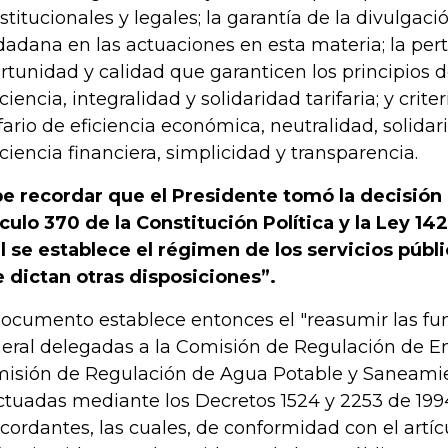
stitucionales y legales; la garantía de la divulgaci
dadana en las actuaciones en esta materia; la pert
rtunidad y calidad que garanticen los principios de
iciencia, integralidad y solidaridad tarifaria; y crit
ifario de eficiencia económica, neutralidad, solidar
iciencia financiera, simplicidad y transparencia.
e recordar que el Presidente tomó la decisión
ículo 370 de la Constitución Política y la Ley 14
l se establece el régimen de los servicios públi
e dictan otras disposiciones”.
documento establece entonces el "reasumir las fu
eral delegadas a la Comisión de Regulación de Ene
isión de Regulación de Agua Potable y Saneami
ctuadas mediante los Decretos 1524 y 2253 de 1
cordantes, las cuales, de conformidad con el artícu