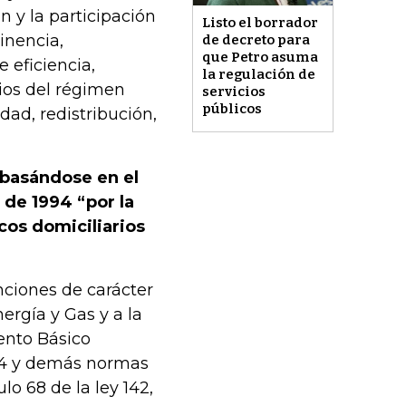
ón y la participación
Listo el borrador
inencia,
de decreto para
que Petro asuma
 eficiencia,
la regulación de
erios del régimen
servicios
públicos
idad, redistribución,
 basándose en el
2 de 1994 “por la
cos domiciliarios
nciones de carácter
rgía y Gas y a la
ento Básico
994 y demás normas
lo 68 de la ley 142,