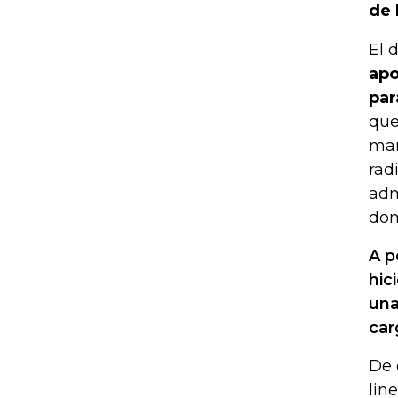
de 
El 
apo
par
que
man
rad
adm
dom
A p
hic
una
car
De 
lin