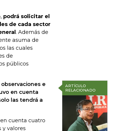
o,
podrá solicitar el
des de cada sector
eneral
. Además de
dente asuma de
os las cuales
es de
ios públicos
 observaciones e
ARTÍCULO
RELACIONADO
tuvo en cuenta
olo las tendrá a
n en cuenta cuatro
s y valores