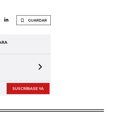
GUARDAR
ARA
Next slide
SUSCRÍBASE YA