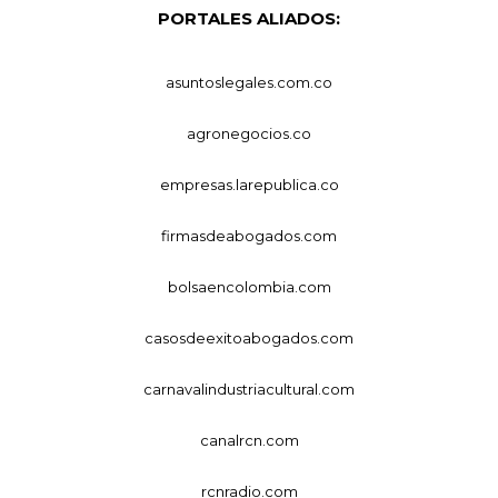
PORTALES ALIADOS:
asuntoslegales.com.co
agronegocios.co
empresas.larepublica.co
firmasdeabogados.com
bolsaencolombia.com
casosdeexitoabogados.com
carnavalindustriacultural.com
canalrcn.com
rcnradio.com