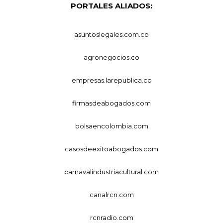
PORTALES ALIADOS:
asuntoslegales.com.co
agronegocios.co
empresas.larepublica.co
firmasdeabogados.com
bolsaencolombia.com
casosdeexitoabogados.com
carnavalindustriacultural.com
canalrcn.com
rcnradio.com