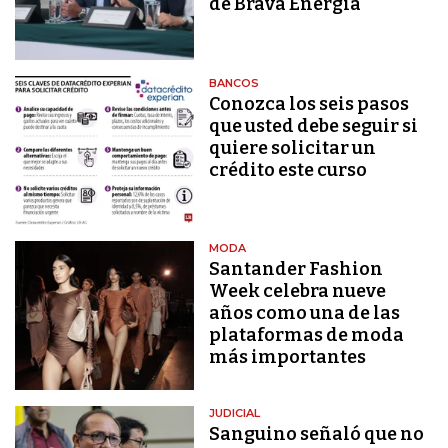
de Brava Energía
BANCOS
Conozca los seis pasos
que usted debe seguir si
quiere solicitar un
crédito este curso
MODA
Santander Fashion
Week celebra nueve
años como una de las
plataformas de moda
más importantes
JUDICIAL
Sanguino señaló que no