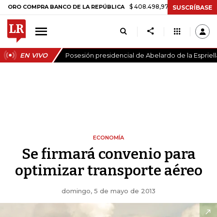
$ 408.498,97
+$ 8.753,81
+2,19%
COMPRA BANCO DE LA REPÚBLICA
SUSCRÍBASE
EN VIVO
Posesión presidencial de Abelardo de la Espriell
ECONOMÍA
Se firmará convenio para
optimizar transporte aéreo
domingo, 5 de mayo de 2013